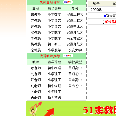
优秀教员推荐
编号
教员
辅导课程
学校
200968
郑教员
小学数学
安徽工程大
■
尚未审
郑教员
小学语文
安徽工程大
[
家长免
尹教员
小学语文
安徽中医药
赖教员
小学数学
安徽师范大
陈教员
小学数学
南京林业大
梅教员
初一初二
安徽师范大
余教员
小学数学
长安大学
优秀教师推荐
教师
辅导课程
学校类型
赖老师
初中物理
普通高中
刘老师
小学理工
普通初中
江老师
小学理工
重点高中
刘老师
初中物理
重点初中
关老师
小学理工
冉老师
幼儿英语