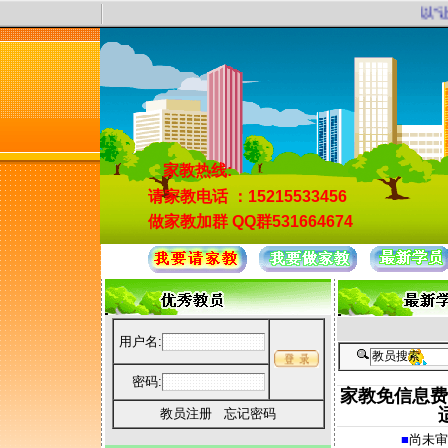
以“让
家教热线:
请家教电话
：15215533456
做家教加群
QQ群531664674
用户名:
密码:
家教免信息费
教员注册
忘记密码
■
尚未审