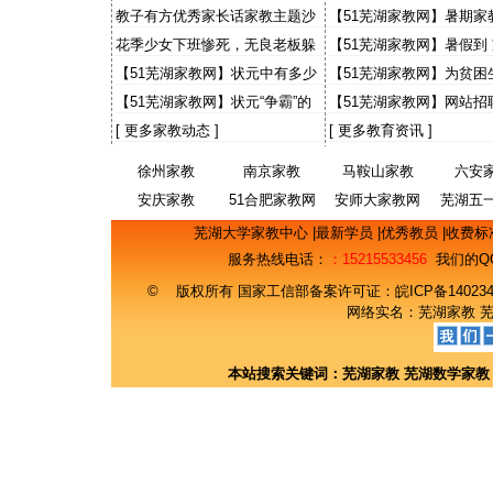
出感人故事 “小老师”讲1
教子有方优秀家长话家教主题沙
【51芜湖家教网】暑期家
事
龙
大学生有些灰心
花季少女下班惨死，无良老板躲
【51芜湖家教网】暑假到
猫猫，天理何在？国法何在？
【51芜湖家教网】状元中有多少
【51芜湖家教网】为贫困
来自农村
事 财大预录生自荐当免费
【51芜湖家教网】状元“争霸”的
【51芜湖家教网】网站招
意义
期工主流找工渠道 50%
[
更多家教动态
]
[
更多教育资讯
]
徐州家教
南京家教
马鞍山家教
六安
安庆家教
51合肥家教网
安师大家教网
芜湖五
网
芜湖大学家教中心
|
最新学员
|
优秀教员
|
收费标
服务热线电话：
：15215533456
我们的Q
© 版权所有 国家工信部备案许可证：
皖ICP备14023
网络实名：
芜湖家教
本站搜索关键词：
芜湖家教
芜湖数学家教