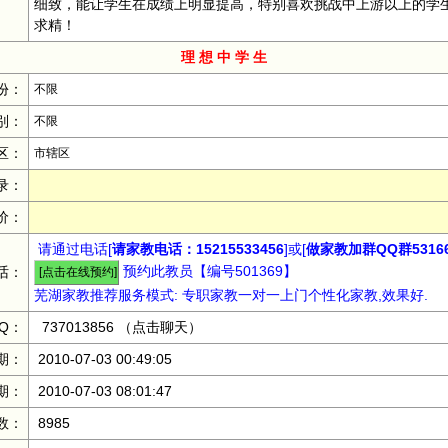
细致，能让学生在成绩上明显提高，特别喜欢挑战中上游以上的学
求精！
理 想 中 学 生
份：
不限
别：
不限
区：
市辖区
录：
价：
请通过电话[
请家教电话：15215533456
]或[
做家教加群QQ群53166
预约此教员【编号501369】
话：
芜湖家教推荐服务模式: 专职家教一对一上门个性化家教,效果好.
Q：
737013856
（点击聊天）
期：
2010-07-03 00:49:05
期：
2010-07-03 08:01:47
数：
8985