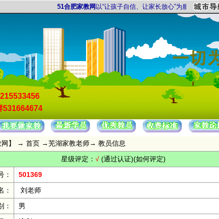
51合肥家教网
以“让孩子自信、让家长放心”为服务宗旨，以“
215533456
531664674
教网
】 →
首页
→
芜湖家教老师
→ 教员信息
星级评定：
√
(通过认证)
(如何评定)
号：
501369
名：
刘老师
别：
男