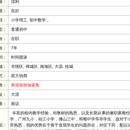
级：
流利
级：
良好
程：
小学理工, 初中数学，
型：
普通初中
份：
在职
龄：
7年
间：
时间面谈
域：
市辖区, 禅城区, 南海区, 大沥, 桂城
式：
双方协商
教：
寒假留校做家教
址：
大沥
准：
面议
丰富的校内教学经验，对教材的熟悉，以及长期从事的兼职家教经
学，广州九小，桂江小学，佛山三中，和顺中学等等学生，故对于
绍：
常熟悉，我的优势在于善于发现学生的问题所在，对症下药，配以