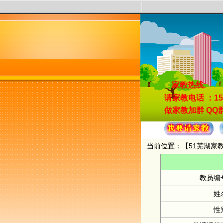
家教热线:
请家教电话
：15
做家教加群
QQ群
当前位置：【
51芜湖家
教员编
姓
性