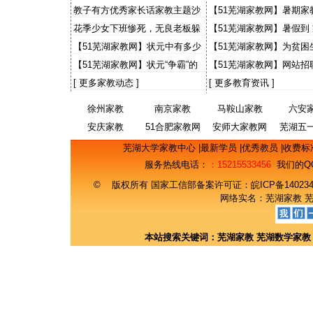
出感人故事 “小老师”讲1
教子有方优秀家长话家教主题沙
【51芜湖家教网】暑期家
事
龙
大学生有些灰心
花季少女下班惨死，无良老板躲
【51芜湖家教网】暑假到
猫猫，天理何在？国法何在？
【51芜湖家教网】状元中有多少
【51芜湖家教网】为贫困
来自农村
事 财大预录生自荐当免费
【51芜湖家教网】状元“争霸”的
【51芜湖家教网】网站招
意义
期工主流找工渠道 50%
[
更多家教动态
]
[
更多教育资讯
]
徐州家教
南京家教
马鞍山家教
六安
安庆家教
51合肥家教网
安师大家教网
芜湖五
网
芜湖大学家教中心
|
最新学员
|
优秀教员
|
收费标
服务热线电话：
：15215533456
我们的Q
© 版权所有 国家工信部备案许可证：
皖ICP备14023
网络实名：
芜湖家教
本站搜索关键词：
芜湖家教
芜湖数学家教