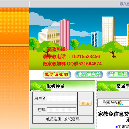
以“让
家教热线:
请家教电话
：15215533456
做家教加群
QQ群531664674
用户名:
密码:
家教免信息费
教员注册
忘记密码
■
尚未审