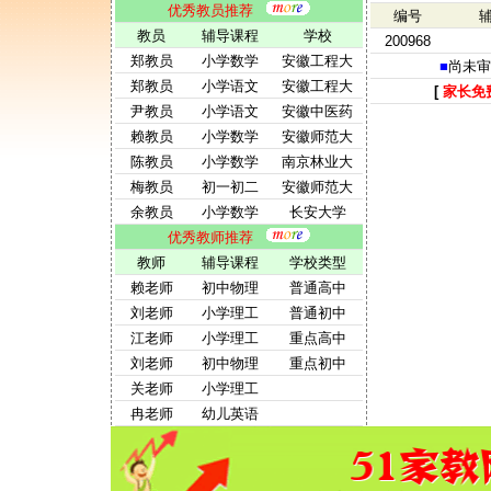
优秀教员推荐
编号
教员
辅导课程
学校
200968
郑教员
小学数学
安徽工程大
■
尚未审
郑教员
小学语文
安徽工程大
[
家长免
尹教员
小学语文
安徽中医药
赖教员
小学数学
安徽师范大
陈教员
小学数学
南京林业大
梅教员
初一初二
安徽师范大
余教员
小学数学
长安大学
优秀教师推荐
教师
辅导课程
学校类型
赖老师
初中物理
普通高中
刘老师
小学理工
普通初中
江老师
小学理工
重点高中
刘老师
初中物理
重点初中
关老师
小学理工
冉老师
幼儿英语