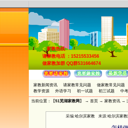
家教热线:
请家教电话
：15215533456
做家教加群
QQ群531664674
家教新闻资讯
请家教常见问题
做家教常见问题
教学资源
外语学习
初一试题
初三试题
中
当前位置：【
51芜湖家教网
】 →
首页
→
家教资讯
→ 
采编:
哈尔滨家教
来源:
哈尔滨家教
怎样