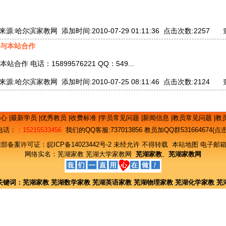
:哈尔滨家教网 添加时间:2010-07-29 01:11:36 点击次数:2257
与本站合作
作 电话：15899576221 QQ：549...
:哈尔滨家教网 添加时间:2010-07-25 08:11:46 点击次数:2124
中心
|
最新学员
|
优秀教员
|
收费标准
|
学员常见问题
|
新闻信息
|
教员常见问题
|
教
电话：
：15215533456
我们的QQ客服:
737013856
教员加QQ群531664674(
信部备案许可证：
皖ICP备14023442号-2
未经允许 不得转载
本站地图
电子邮箱
网络实名：
芜湖家教
芜湖大学家教网
芜湖家教
、
芜湖家教网
关键词：
芜湖家教
芜湖数学家教
芜湖英语家教
芜湖物理家教
芜湖化学家教
芜