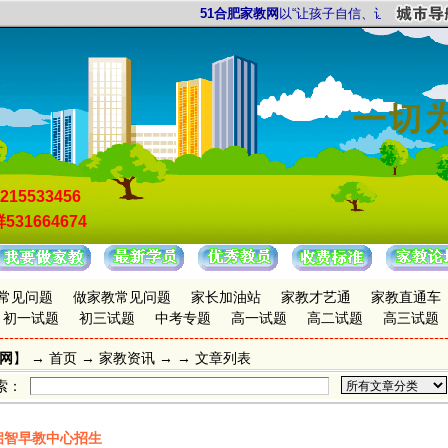
51合肥家教网
以“让孩子自信、让家长放心”为
215533456
531664674
常见问题
做家教常见问题
家长加油站
家教才艺通
家教直通车
初一试题
初三试题
中考专题
高一试题
高二试题
高三试题
教网
】 →
首页
→
家教资讯
→ → 文章列表
索：
启智早教中心招生