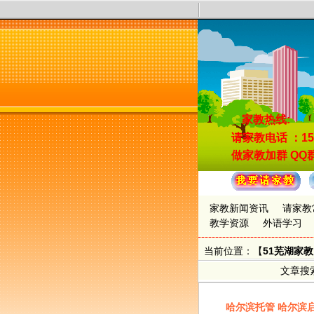
家教热线:
请家教电话
：15
做家教加群
QQ群
家教新闻资讯
请家教
教学资源
外语学习
当前位置：【
51芜湖家
文章搜
哈尔滨托管 哈尔滨