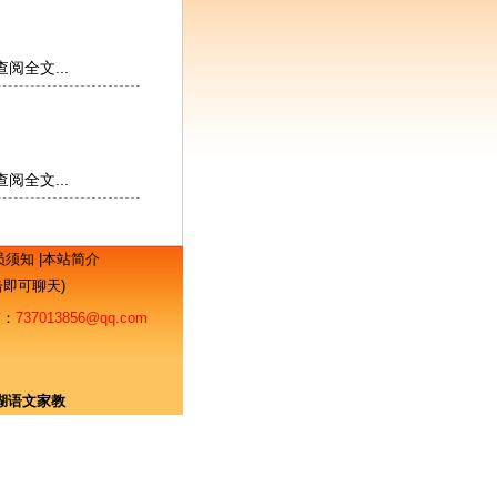
查阅全文...
查阅全文...
员须知
|
本站简介
点击即可聊天)
：
737013856@qq.com
湖语文家教