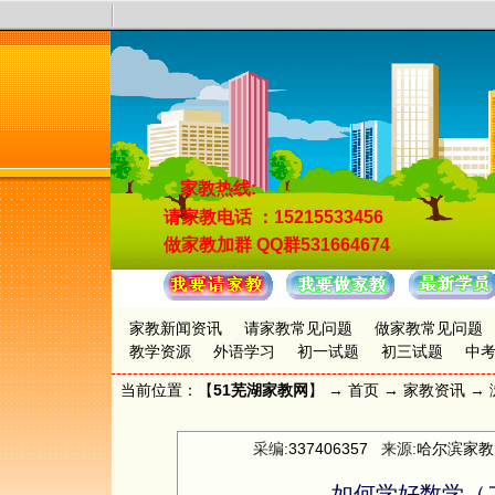
家教热线:
请家教电话
：15215533456
做家教加群
QQ群531664674
家教新闻资讯
请家教常见问题
做家教常见问题
教学资源
外语学习
初一试题
初三试题
中
当前位置：【
51芜湖家教网
】 →
首页
→
家教资讯
→ 
采编:
337406357
来源:
哈尔滨家教
如何学好数学（