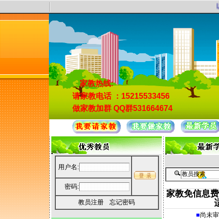
以
家教热线:
请家教电话
：15215533456
做家教加群
QQ群531664674
用户名:
密码:
家教免信息费
教员注册
忘记密码
■
尚未审