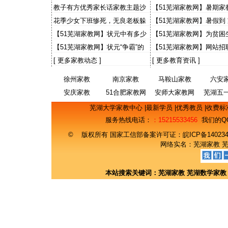
出感人故事 “小老师”讲1
教子有方优秀家长话家教主题沙
【51芜湖家教网】暑期家
事
龙
大学生有些灰心
花季少女下班惨死，无良老板躲
【51芜湖家教网】暑假到
猫猫，天理何在？国法何在？
【51芜湖家教网】状元中有多少
【51芜湖家教网】为贫困
来自农村
事 财大预录生自荐当免费
【51芜湖家教网】状元“争霸”的
【51芜湖家教网】网站招
意义
期工主流找工渠道 50%
[
更多家教动态
]
[
更多教育资讯
]
徐州家教
南京家教
马鞍山家教
六安
安庆家教
51合肥家教网
安师大家教网
芜湖五
网
芜湖大学家教中心
|
最新学员
|
优秀教员
|
收费标
服务热线电话：
：15215533456
我们的Q
© 版权所有 国家工信部备案许可证：
皖ICP备14023
网络实名：
芜湖家教
本站搜索关键词：
芜湖家教
芜湖数学家教