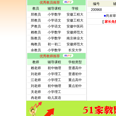
优秀教员推荐
编号
教员
辅导课程
学校
200968
郑教员
小学数学
安徽工程大
■
尚未审
郑教员
小学语文
安徽工程大
[
家长免
尹教员
小学语文
安徽中医药
赖教员
小学数学
安徽师范大
陈教员
小学数学
南京林业大
梅教员
初一初二
安徽师范大
余教员
小学数学
长安大学
优秀教师推荐
教师
辅导课程
学校类型
赖老师
初中物理
普通高中
刘老师
小学理工
普通初中
江老师
小学理工
重点高中
刘老师
初中物理
重点初中
关老师
小学理工
冉老师
幼儿英语