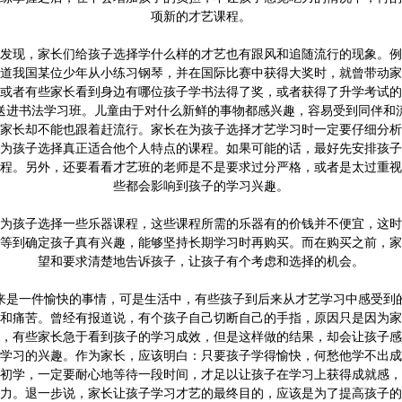
项新的才艺课程。
发现，家长们给孩子选择学什么样的才艺也有跟风和追随流行的现象。例
道我国某位少年从小练习钢琴，并在国际比赛中获得大奖时，就曾带动家
或者有些家长看到身边有哪位孩子学书法得了奖，或者获得了升学考试的
送进书法学习班。儿童由于对什么新鲜的事物都感兴趣，容易受到同伴和
家长却不能也跟着赶流行。家长在为孩子选择才艺学习时一定要仔细分析
为孩子选择真正适合他个人特点的课程。如果可能的话，最好先安排孩子
程。另外，还要看看才艺班的老师是不是要求过分严格，或者是太过重视
些都会影响到孩子的学习兴趣。
为孩子选择一些乐器课程，这些课程所需的乐器有的价钱并不便宜，这时
等到确定孩子真有兴趣，能够坚持长期学习时再购买。而在购买之前，家
望和要求清楚地告诉孩子，让孩子有个考虑和选择的机会。
来是一件愉快的事情，可是生活中，有些孩子到后来从才艺学习中感受到
和痛苦。曾经有报道说，有个孩子自己切断自己的手指，原因只是因为家
，有些家长急于看到孩子的学习成效，但是这样做的结果，却会让孩子感
学习的兴趣。作为家长，应该明白：只要孩子学得愉快，何愁他学不出成
初学，一定要耐心地等待一段时间，才足以让孩子在学习上获得成就感，
力。退一步说，家长让孩子学习才艺的最终目的，应该是为了提高孩子的