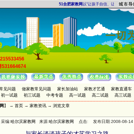
51合肥家教网
以“让孩子自信、让家长放心”为服
215533456
531664674
常见问题
做家教常见问题
家长加油站
家教才艺通
家教直通车
初一试题
初三试题
中考专题
高一试题
高二试题
高三试题
教网
】 →
首页
→
家教资讯
→ 浏览文章
采编:
哈尔滨家教网
来源:
哈尔滨家教网
点击: 发布日期:2008-08-14
与家长谈谈孩子的才艺学习之路