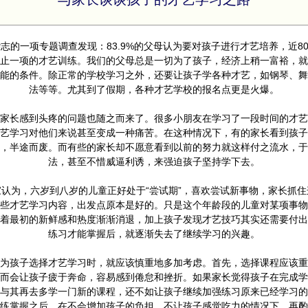
志的一项专题调查发现：83.9%的父母认为要对孩子进行才艺培养，近8
止一项的才艺训练。我们的父母总是一切为了孩子，经济上稍一富裕，就
能的条件。除正常的学校学习之外，还要让孩子学各种才艺，如钢琴、舞
法等等。尤其到了假期，各种才艺学校的报名点更是火爆。
家长感到头疼的问题也随之而来了。很多小朋友在学习了一段时间的才艺
艺学习对他们来说甚至变成一种痛苦。在这种情况下，有的家长看到孩子
，半途而废。而有些的家长却不愿意看到以前的努力就这样付之流水，于
法，甚至不惜威逼利诱，来强迫孩子坚持学下去。
认为，六岁到八岁的儿童正好处于“尝试期”，喜欢尝试新事物，家长抓
些才艺学习内容，出发点原本是好的。只是这个年龄段的儿童对某项事物
着最初的新鲜感和热度渐渐消退，加上孩子发现才艺技巧其实还需要付出
练习才能掌握后，就逐渐失去了继续学习的兴趣。
为孩子选择才艺学习时，就应该慎重地多加考虑。首先，选择课程应该重
而会让孩子疲于奔命，容易感到倦怠和挫折。如果家长觉得孩子在完成学
与其再去多学一门新的课程，还不如让孩子继续加强练习原来已经学习的
练掌握之后，在不会增加孩子的负担，不让孩子感觉吃力的情况下，再酌