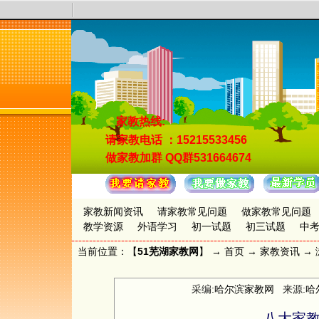
家教热线:
请家教电话
：15215533456
做家教加群
QQ群531664674
家教新闻资讯
请家教常见问题
做家教常见问题
教学资源
外语学习
初一试题
初三试题
中
当前位置：【
51芜湖家教网
】 →
首页
→
家教资讯
→ 
采编:
哈尔滨家教网
来源:
哈
八大家