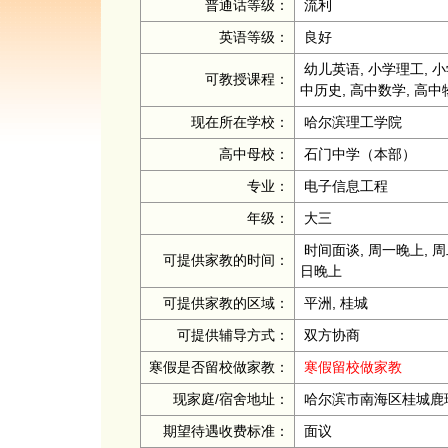
普通话等级：
流利
英语等级：
良好
幼儿英语, 小学理工, 小
可教授课程：
中历史, 高中数学, 高中
现在所在学校：
哈尔滨理工学院
高中母校：
石门中学（本部）
专业：
电子信息工程
年级：
大三
时间面谈, 周一晚上, 周
可提供家教的时间：
日晚上
可提供家教的区域：
平洲, 桂城
可提供辅导方式：
双方协商
寒假是否留校做家教：
寒假留校做家教
现家庭/宿舍地址：
哈尔滨市南海区桂城鹿
期望待遇收费标准：
面议