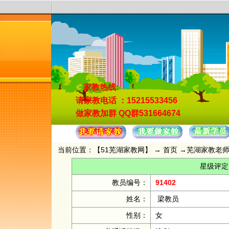
家教热线:
请家教电话
：15215533456
做家教加群
QQ群531664674
当前位置：【
51芜湖家教网
】 →
首页
→
芜湖家教老
星级评定
教员编号：
91402
姓名：
梁教员
性别：
女