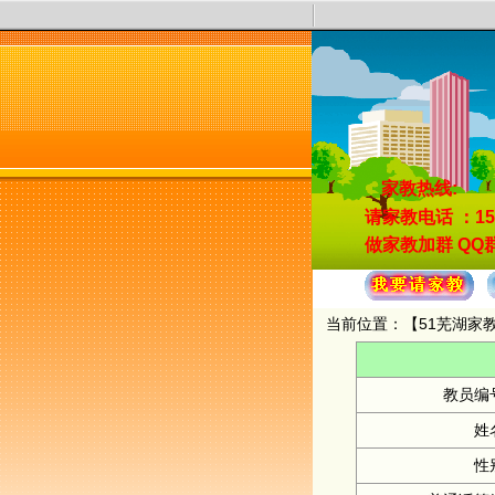
家教热线:
请家教电话
：15
做家教加群
QQ群
当前位置：【
51芜湖家
教员编
姓
性