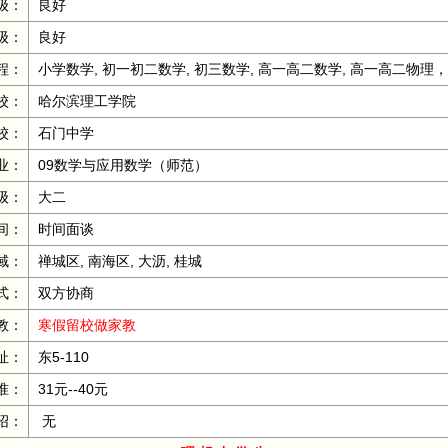
级：
良好
级：
良好
程：
小学数学, 初一初二数学, 初三数学, 高一高二数学, 高一高二物理，
校：
哈尔滨理工学院
校：
石门中学
业：
09数学与应用数学（师范）
级：
大二
间：
时间面谈
域：
禅城区, 南海区, 大沥, 桂城
式：
双方协商
教：
寒假留校做家教
址：
东5-110
准：
31元--40元
绍：
无