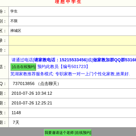
理 想 中 学 生
份：
学生
别：
不限
区：
禅城区
录：
价：
请通过电话[
请家教电话：15215533456
]或[
做家教加群QQ群53166
预约此教员【编号501723】
话：
芜湖家教推荐服务模式: 专职家教一对一上门个性化家教,效果好.
Q：
737013856
（点击聊天）
期：
2010-07-26 10:34:12
期：
2010-07-26 12:25:21
数：
1148
期：
7天