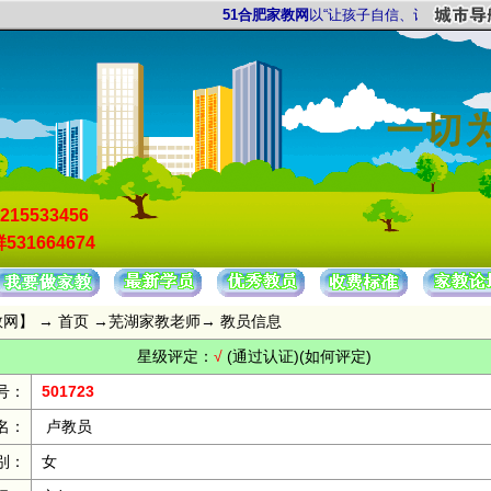
51合肥家教网
以“让孩子自信、让家长放心”为
215533456
531664674
教网
】 →
首页
→
芜湖家教老师
→ 教员信息
星级评定：
√
(通过认证)
(如何评定)
号：
501723
名：
卢教员
别：
女