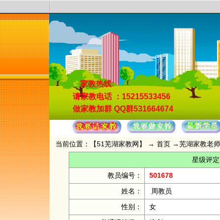
家教热线:
请家教电话
：15215533456
做家教加群
QQ群531664674
当前位置：【
51芜湖家教网
】 →
首页
→
芜湖家教老
星级评定
教员编号：
501678
姓名：
周教员
性别：
女