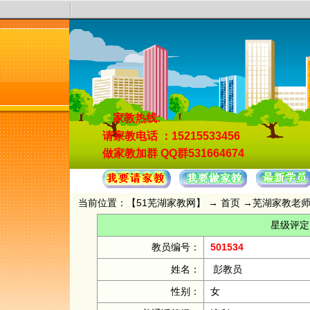
家教热线:
请家教电话
：15215533456
做家教加群
QQ群531664674
当前位置：【
51芜湖家教网
】 →
首页
→
芜湖家教老
星级评定
教员编号：
501534
姓名：
彭教员
性别：
女