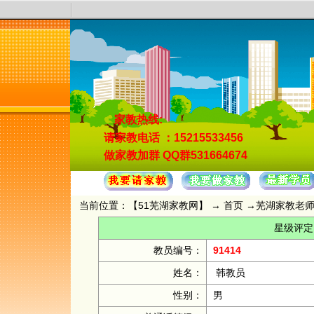
家教热线:
请家教电话
：15215533456
做家教加群
QQ群531664674
当前位置：【
51芜湖家教网
】 →
首页
→
芜湖家教老
星级评定
教员编号：
91414
姓名：
韩教员
性别：
男