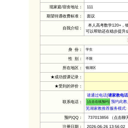
现家庭/宿舍地址：
111
期望待遇收费标准：
面议
本人高考数学120+，
自我介绍：
可以帮助还在稳步提升
身 份：
学生
性 别：
不限
所在地区：
镜湖区
★成功授课记录：
★受到的评价：
请通过电话[
请家教电话：
预约此教员
联系电话：
芜湖家教推荐服务模式:
预约QQ：
737013856
（点击聊
注册日期：
2026-06-26 13:56:02