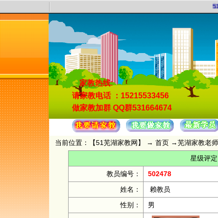
5
家教热线:
请家教电话
：15215533456
做家教加群
QQ群531664674
当前位置：【
51芜湖家教网
】 →
首页
→
芜湖家教老
星级评定
教员编号：
502478
姓名：
赖教员
性别：
男