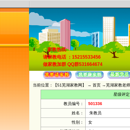
家教热线:
请家教电话
：15215533456
做家教加群
QQ群531664674
当前位置：【
51芜湖家教网
】 →
首页
→
芜湖家教老
星级评定
教员编号：
501336
姓名：
朱教员
性别：
女