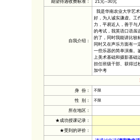
期望待遇收费标准：
21元--30元
我是华南农业大学艺术
好，为人诚实谦虚。工
力，平易近人，善于与
的考试，我英语口语虽
的了，同时我能讲比较
自我介绍：
同时又在声乐方面有一
一些乐器的简单演奏。
上美术基础和摄影基础
担任班级干部、获得过
加中考
身 份：
不限
性 别：
不限
所在地区：
★成功授课记录：
★受到的评价：