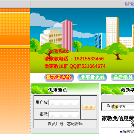
以“让
家教热线:
请家教电话
：15215533456
做家教加群
QQ群531664674
用户名:
密码:
家教免信息费
教员注册
忘记密码
■
尚未审