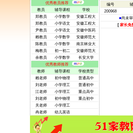
优秀教员推荐
编号
教员
辅导课程
学校
200968
郑教员
小学数学
安徽工程大
■
尚未审
郑教员
小学语文
安徽工程大
[
家长免
尹教员
小学语文
安徽中医药
赖教员
小学数学
安徽师范大
陈教员
小学数学
南京林业大
梅教员
初一初二
安徽师范大
余教员
小学数学
长安大学
优秀教师推荐
教师
辅导课程
学校类型
赖老师
初中物理
普通高中
刘老师
小学理工
普通初中
江老师
小学理工
重点高中
刘老师
初中物理
重点初中
关老师
小学理工
冉老师
幼儿英语