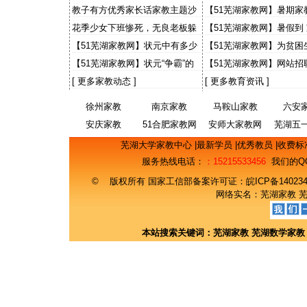
出感人故事 “小老师”讲1
教子有方优秀家长话家教主题沙
【51芜湖家教网】暑期家
事
龙
大学生有些灰心
花季少女下班惨死，无良老板躲
【51芜湖家教网】暑假到
猫猫，天理何在？国法何在？
【51芜湖家教网】状元中有多少
【51芜湖家教网】为贫困
来自农村
事 财大预录生自荐当免费
【51芜湖家教网】状元“争霸”的
【51芜湖家教网】网站招
意义
期工主流找工渠道 50%
[
更多家教动态
]
[
更多教育资讯
]
徐州家教
南京家教
马鞍山家教
六安
安庆家教
51合肥家教网
安师大家教网
芜湖五
网
芜湖大学家教中心
|
最新学员
|
优秀教员
|
收费标
服务热线电话：
：15215533456
我们的Q
© 版权所有 国家工信部备案许可证：
皖ICP备14023
网络实名：
芜湖家教
本站搜索关键词：
芜湖家教
芜湖数学家教