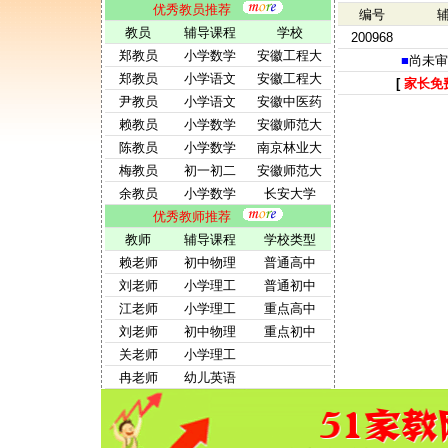
优秀教员推荐
编号
教员
辅导课程
学校
200968
郑教员
小学数学
安徽工程大
■
尚未审
郑教员
小学语文
安徽工程大
[
家长免
尹教员
小学语文
安徽中医药
赖教员
小学数学
安徽师范大
陈教员
小学数学
南京林业大
梅教员
初一初二
安徽师范大
余教员
小学数学
长安大学
优秀教师推荐
教师
辅导课程
学校类型
赖老师
初中物理
普通高中
刘老师
小学理工
普通初中
江老师
小学理工
重点高中
刘老师
初中物理
重点初中
关老师
小学理工
冉老师
幼儿英语