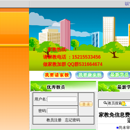
以“
家教热线:
请家教电话
：15215533456
做家教加群
QQ群531664674
用户名:
密码:
家教免信息费
教员注册
忘记密码
■
尚未审