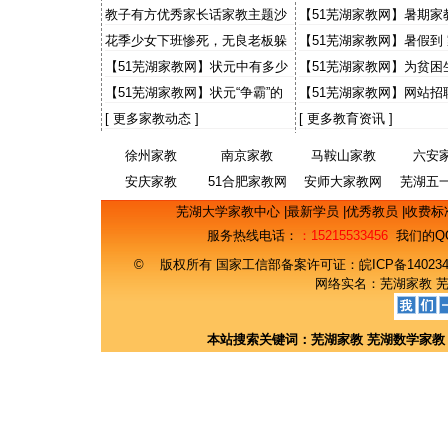
出感人故事 “小老师”讲1
教子有方优秀家长话家教主题沙
【51芜湖家教网】暑期家
事
龙
大学生有些灰心
花季少女下班惨死，无良老板躲
【51芜湖家教网】暑假到
猫猫，天理何在？国法何在？
【51芜湖家教网】状元中有多少
【51芜湖家教网】为贫困
来自农村
事 财大预录生自荐当免费
【51芜湖家教网】状元“争霸”的
【51芜湖家教网】网站招
意义
期工主流找工渠道 50%
[
更多家教动态
]
[
更多教育资讯
]
徐州家教
南京家教
马鞍山家教
六安
安庆家教
51合肥家教网
安师大家教网
芜湖五
网
芜湖大学家教中心
|
最新学员
|
优秀教员
|
收费标
服务热线电话：
：15215533456
我们的Q
© 版权所有 国家工信部备案许可证：
皖ICP备14023
网络实名：
芜湖家教
本站搜索关键词：
芜湖家教
芜湖数学家教