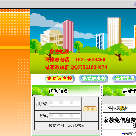
以
家教热线:
请家教电话
：15215533456
做家教加群
QQ群531664674
用户名:
密码:
家教免信息费
教员注册
忘记密码
■
尚未审