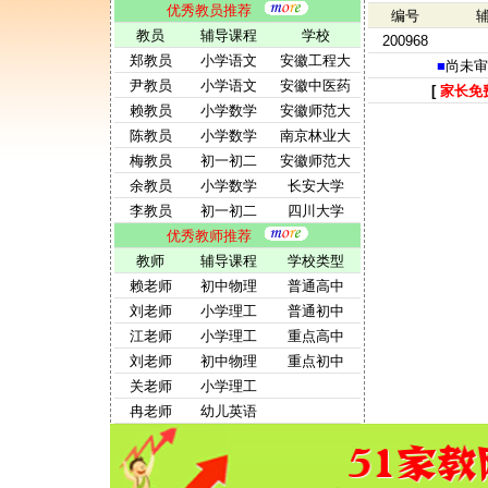
优秀教员推荐
编号
教员
辅导课程
学校
200968
郑教员
小学语文
安徽工程大
■
尚未审
尹教员
小学语文
安徽中医药
[
家长免
赖教员
小学数学
安徽师范大
陈教员
小学数学
南京林业大
梅教员
初一初二
安徽师范大
余教员
小学数学
长安大学
李教员
初一初二
四川大学
优秀教师推荐
教师
辅导课程
学校类型
赖老师
初中物理
普通高中
刘老师
小学理工
普通初中
江老师
小学理工
重点高中
刘老师
初中物理
重点初中
关老师
小学理工
冉老师
幼儿英语