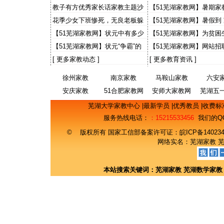
出感人故事 “小老师”讲1
教子有方优秀家长话家教主题沙
【51芜湖家教网】暑期家
事
龙
大学生有些灰心
花季少女下班惨死，无良老板躲
【51芜湖家教网】暑假到
猫猫，天理何在？国法何在？
【51芜湖家教网】状元中有多少
【51芜湖家教网】为贫困
来自农村
事 财大预录生自荐当免费
【51芜湖家教网】状元“争霸”的
【51芜湖家教网】网站招
意义
期工主流找工渠道 50%
[
更多家教动态
]
[
更多教育资讯
]
徐州家教
南京家教
马鞍山家教
六安
安庆家教
51合肥家教网
安师大家教网
芜湖五
网
芜湖大学家教中心
|
最新学员
|
优秀教员
|
收费标
服务热线电话：
：15215533456
我们的Q
© 版权所有 国家工信部备案许可证：
皖ICP备14023
网络实名：
芜湖家教
本站搜索关键词：
芜湖家教
芜湖数学家教