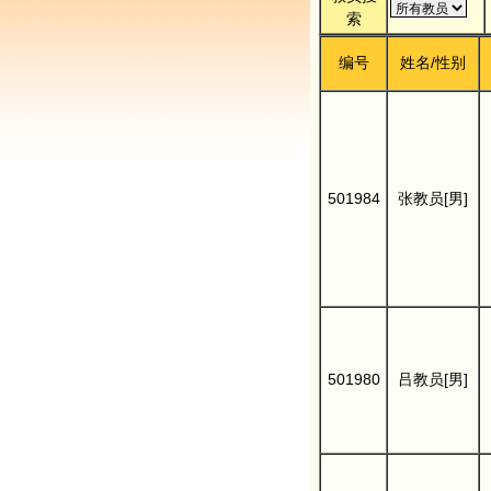
索
编号
姓名/性别
501984
张教员[男]
501980
吕教员[男]