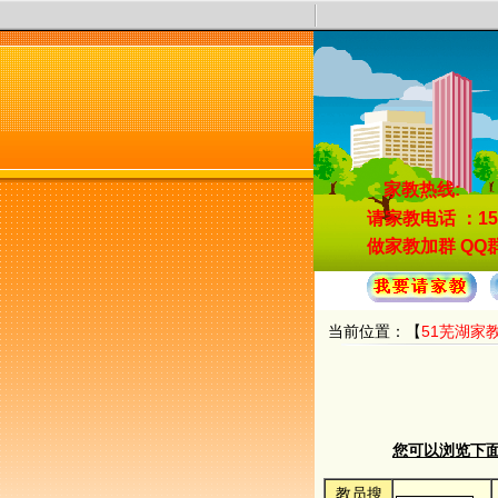
家教热线:
请家教电话
：15
做家教加群
QQ群
当前位置：【
51芜湖家
您可以浏览下面的
教员搜