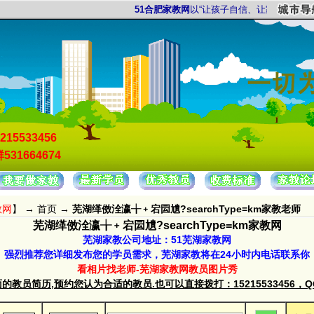
51合肥家教网
以“让孩子自信、让家长放心”为服务
215533456
531664674
教网
】 →
首页
→
芜湖缂傚洤瀛╁﹢宕囩尵?searchType=km家教老师
芜湖缂傚洤瀛╁﹢宕囩尵?searchType=km家教网
芜湖家教公司地址：51芜湖家教网
强烈推荐您详细发布您的学员需求，芜湖家教将在24小时内电话联系你
看相片找老师-芜湖家教网教员图片秀
教员简历,预约您认为合适的教员.也可以直接拨打：15215533456，QQ群