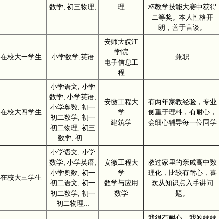
数学, 初三物理,
理
杯教学技能大赛中获得
二等奖。本人性格开
朗，善于言谈。
安师大皖江
学院
在校大一学生
小学数学,英语
兼职
电子信息工
程
小学语文, 小学
数学, 小学英语,
安徽工程大
有两年家教经验，专业
小学奥数, 初一
在校大四学生
学
侧重于理科，有耐心，
初二数学, 初一
建筑学
会细心辅导每一位同学
初二物理, 初三
数学, 初...
小学语文, 小学
数学, 小学英语,
安徽工程大
教过家里的亲戚高中数
小学奥数, 初一
学
理化，比较有耐心，喜
在校大三学生
初二语文, 初一
数学与应用
欢从知识点入手讲问
初二数学, 初一
数学
题。
初二物理...
我很有耐心，我的妹妹