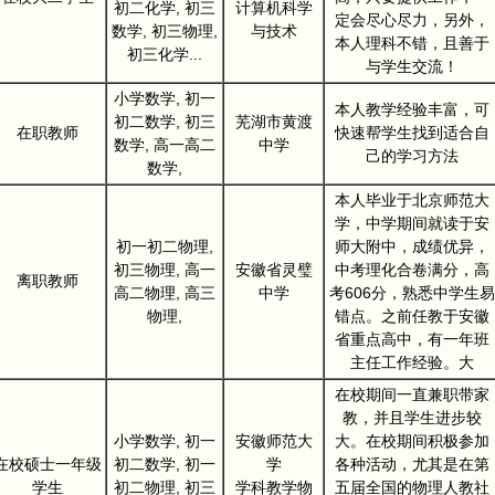
初二化学, 初三
计算机科学
定会尽心尽力，另外，
数学, 初三物理,
与技术
本人理科不错，且善于
初三化学...
与学生交流！
小学数学, 初一
本人教学经验丰富，可
初二数学, 初三
芜湖市黄渡
在职教师
快速帮学生找到适合自
数学, 高一高二
中学
己的学习方法
数学,
本人毕业于北京师范大
学，中学期间就读于安
初一初二物理,
师大附中，成绩优异，
初三物理, 高一
安徽省灵璧
中考理化合卷满分，高
离职教师
高二物理, 高三
中学
考606分，熟悉中学生易
物理,
错点。之前任教于安徽
省重点高中，有一年班
主任工作经验。大
在校期间一直兼职带家
教，并且学生进步较
小学数学, 初一
安徽师范大
大。在校期间积极参加
在校硕士一年级
初二数学, 初一
学
各种活动，尤其是在第
学生
初二物理, 初三
学科教学物
五届全国的物理人教社