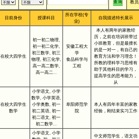
教员
所在学校(专
目前身份
授课科目
自我描述特长展示
业)
本人有两年的家教经
历，之前在培训班带过
初一初二物理,
小班教育，但是最擅长
初一初二化学,
安徽工程大
的是一对一，有自己的
初三数学, 初三
学
在校大四学生
教育方法和学习理念！
物理, 初三化学,
食品科学与
所教的理科学习思维有
高一高二数学,
工程
助于其他科目的学习，
高一高二...
提高学生的思考能力，
从
小学语文, 小学
数学, 小学英语,
在校大四学生
小学奥数, 初一
阜阳师范学
本人有四年丰富的家教
数学
初二英语, 初一
院
经验，刚结束实习工作
初二语文, 初一
初二数学...
小学语文, 小学
中文师范学生，语文功