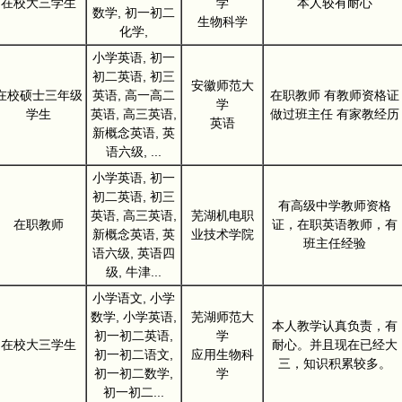
在校大三学生
学
本人较有耐心
数学, 初一初二
生物科学
化学,
小学英语, 初一
初二英语, 初三
安徽师范大
在校硕士三年级
英语, 高一高二
在职教师 有教师资格证
学
学生
英语, 高三英语,
做过班主任 有家教经历
英语
新概念英语, 英
语六级, ...
小学英语, 初一
初二英语, 初三
有高级中学教师资格
英语, 高三英语,
芜湖机电职
在职教师
证，在职英语教师，有
新概念英语, 英
业技术学院
班主任经验
语六级, 英语四
级, 牛津...
小学语文, 小学
数学, 小学英语,
芜湖师范大
本人教学认真负责，有
初一初二英语,
学
在校大三学生
耐心。并且现在已经大
初一初二语文,
应用生物科
三，知识积累较多。
初一初二数学,
学
初一初二...