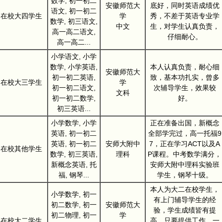
数学, 初一初二
安徽师范大
底好，同时英语成绩优
语文, 初一初二
在校大四学生
学
秀，不差于英语专业学
数学, 初三语文,
中文
生，对学生认真负责，
高一高二语文,
仔细耐心。
高一高二...
小学语文, 小学
数学, 小学英语,
本人认真负责，耐心细
安徽师范大
初一初二英语,
致，基本功扎实，曾多
在校大三学生
学
初一初二语文,
次辅导学生，效果较
文科
初一初二数学,
好。
初三英语...
小学数学, 小学
正在准备出国，新概念
英语, 初一初二
全部学完过，高一托福9
英语, 初一初二
安师大附中
7，正在学习ACT以及A
在校其他学生
数学, 初三英语,
理科
P课程。中考数学满分，
新概念英语, 托
安师大附中理科实验班
福, 钢琴...
学生，钢琴十级。
本人为大二在校学生，
小学数学, 初一
有上门辅导学生的经
初二数学, 初一
安徽师范大
验，学生成绩皆有提
初二物理, 初一
学
在校大二学生
高，只要提供工作，一