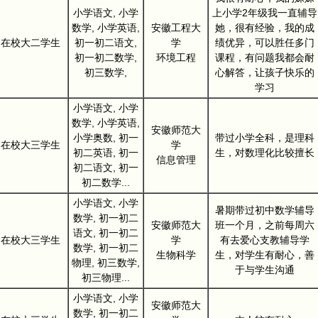
小学语文, 小学
上小学2年级我一直辅导
数学, 小学英语,
安徽工程大
她，很有经验，我的成
在校大二学生
初一初二语文,
学
绩优异，可以胜任多门
初一初二数学,
环境工程
课程，有问题我都会耐
初三数学,
心解答，让孩子快乐的
学习
小学语文, 小学
数学, 小学英语,
安徽师范大
小学奥数, 初一
带过小学全科，是理科
在校大三学生
学
初二英语, 初一
生，对数理化比较擅长
信息管理
初二语文, 初一
初二数学...
小学语文, 小学
暑期带过初中数学辅导
数学, 初一初二
安徽师范大
班一个月，之前每周六
语文, 初一初二
在校大三学生
学
有去爱心支教辅导学
数学, 初一初二
生物科学
生，对学生有耐心，善
物理, 初三数学,
于与学生沟通
初三物理...
小学语文, 小学
安徽师范大
数学, 初一初二