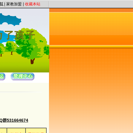
宗旨，以“证件认证、星级评定”保证教员质量，以“系统化、高质量、快节奏”为服务
|
家教加盟
|
收藏本站
531664674