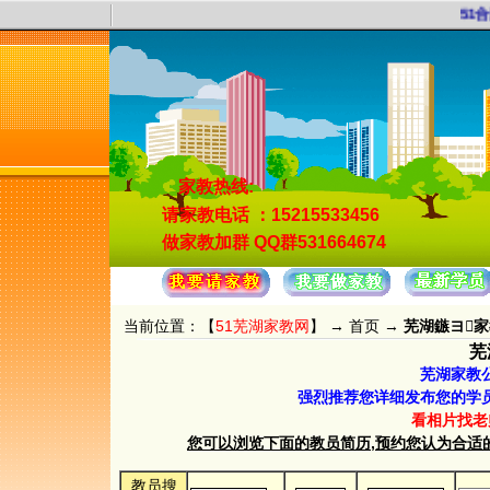
51合
家教热线:
请家教电话
：15215533456
做家教加群
QQ群531664674
当前位置：【
51芜湖家教网
】 →
首页
→
芜湖鏃ヨ
芜
芜湖家教
强烈推荐您详细发布您的学
看相片找老
您可以浏览下面的教员简历,预约您认为合适的教员.
教员搜