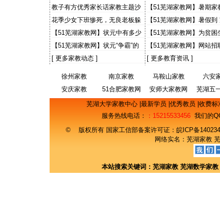
出感人故事 “小老师”讲1
教子有方优秀家长话家教主题沙
【51芜湖家教网】暑期家
事
龙
大学生有些灰心
花季少女下班惨死，无良老板躲
【51芜湖家教网】暑假到
猫猫，天理何在？国法何在？
【51芜湖家教网】状元中有多少
【51芜湖家教网】为贫困
来自农村
事 财大预录生自荐当免费
【51芜湖家教网】状元“争霸”的
【51芜湖家教网】网站招
意义
期工主流找工渠道 50%
[
更多家教动态
]
[
更多教育资讯
]
徐州家教
南京家教
马鞍山家教
六安
安庆家教
51合肥家教网
安师大家教网
芜湖五
网
芜湖大学家教中心
|
最新学员
|
优秀教员
|
收费标
服务热线电话：
：15215533456
我们的Q
© 版权所有 国家工信部备案许可证：
皖ICP备14023
网络实名：
芜湖家教
本站搜索关键词：
芜湖家教
芜湖数学家教