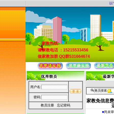
以“
家教热线:
请家教电话
：15215533456
做家教加群
QQ群531664674
用户名:
密码:
家教免信息费
教员注册
忘记密码
■
尚未审