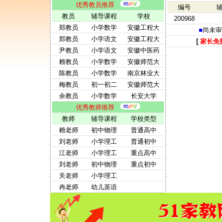
优秀教员推荐
编号
教员
辅导课程
学校
200968
郑教员
小学数学
安徽工程大
■
尚未审
郑教员
小学语文
安徽工程大
[
家长免
尹教员
小学语文
安徽中医药
赖教员
小学数学
安徽师范大
陈教员
小学数学
南京林业大
梅教员
初一初二
安徽师范大
余教员
小学数学
长安大学
优秀教师推荐
教师
辅导课程
学校类型
赖老师
初中物理
普通高中
刘老师
小学理工
普通初中
江老师
小学理工
重点高中
刘老师
初中物理
重点初中
关老师
小学理工
冉老师
幼儿英语