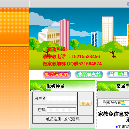
以
家教热线:
请家教电话
：15215533456
做家教加群
QQ群531664674
用户名:
密码:
家教免信息费
教员注册
忘记密码
■
尚未审