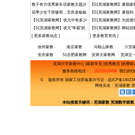
出感人故事 “小老师”讲1
教子有方优秀家长话家教主题沙
【51芜湖家教网】暑期家
事
龙
大学生有些灰心
花季少女下班惨死，无良老板躲
【51芜湖家教网】暑假到
猫猫，天理何在？国法何在？
【51芜湖家教网】状元中有多少
【51芜湖家教网】为贫困
来自农村
事 财大预录生自荐当免费
【51芜湖家教网】状元“争霸”的
【51芜湖家教网】网站招
意义
期工主流找工渠道 50%
[
更多家教动态
]
[
更多教育资讯
]
徐州家教
南京家教
马鞍山家教
六安
安庆家教
51合肥家教网
安师大家教网
芜湖五
网
芜湖大学家教中心
|
最新学员
|
优秀教员
|
收费标
服务热线电话：
：15215533456
我们的Q
© 版权所有 国家工信部备案许可证：
皖ICP备14023
网络实名：
芜湖家教
本站搜索关键词：
芜湖家教
芜湖数学家教