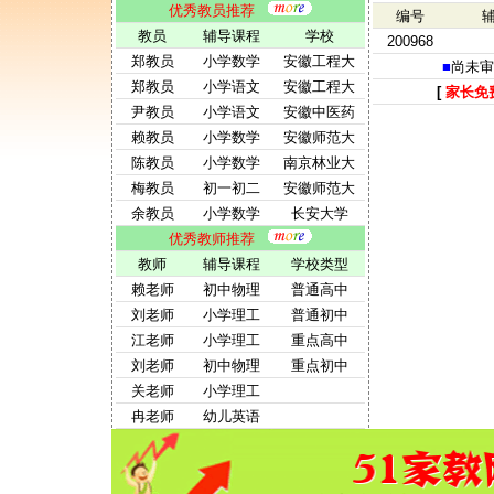
优秀教员推荐
编号
教员
辅导课程
学校
200968
郑教员
小学数学
安徽工程大
■
尚未审
郑教员
小学语文
安徽工程大
[
家长免
尹教员
小学语文
安徽中医药
赖教员
小学数学
安徽师范大
陈教员
小学数学
南京林业大
梅教员
初一初二
安徽师范大
余教员
小学数学
长安大学
优秀教师推荐
教师
辅导课程
学校类型
赖老师
初中物理
普通高中
刘老师
小学理工
普通初中
江老师
小学理工
重点高中
刘老师
初中物理
重点初中
关老师
小学理工
冉老师
幼儿英语