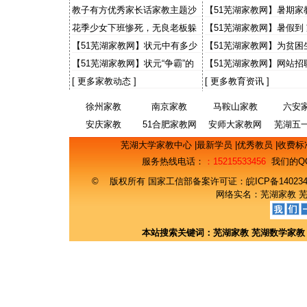
出感人故事 “小老师”讲1
教子有方优秀家长话家教主题沙
【51芜湖家教网】暑期家
事
龙
大学生有些灰心
花季少女下班惨死，无良老板躲
【51芜湖家教网】暑假到
猫猫，天理何在？国法何在？
【51芜湖家教网】状元中有多少
【51芜湖家教网】为贫困
来自农村
事 财大预录生自荐当免费
【51芜湖家教网】状元“争霸”的
【51芜湖家教网】网站招
意义
期工主流找工渠道 50%
[
更多家教动态
]
[
更多教育资讯
]
徐州家教
南京家教
马鞍山家教
六安
安庆家教
51合肥家教网
安师大家教网
芜湖五
网
芜湖大学家教中心
|
最新学员
|
优秀教员
|
收费标
服务热线电话：
：15215533456
我们的Q
© 版权所有 国家工信部备案许可证：
皖ICP备14023
网络实名：
芜湖家教
本站搜索关键词：
芜湖家教
芜湖数学家教