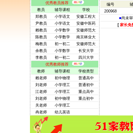
优秀教员推荐
编号
教员
辅导课程
学校
200968
郑教员
小学语文
安徽工程大
■
尚未审
尹教员
小学语文
安徽中医药
[
家长免
赖教员
小学数学
安徽师范大
陈教员
小学数学
南京林业大
梅教员
初一初二
安徽师范大
余教员
小学数学
长安大学
李教员
初一初二
四川大学
优秀教师推荐
教师
辅导课程
学校类型
赖老师
初中物理
普通高中
刘老师
小学理工
普通初中
江老师
小学理工
重点高中
刘老师
初中物理
重点初中
关老师
小学理工
冉老师
幼儿英语