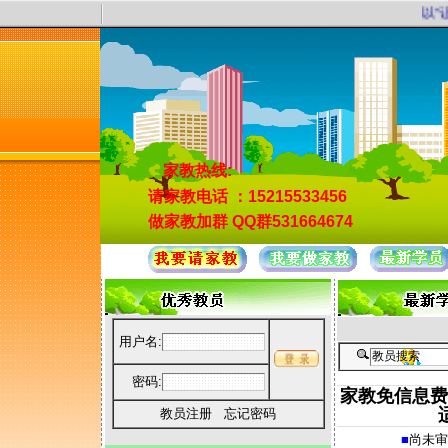
以“让
家教热线:
请家教电话
：15215533456
做家教加群
QQ群531664674
用户名:
密码:
家教免信息费
教员注册
忘记密码
■
尚未审