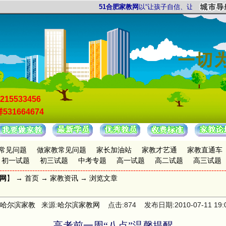
51合肥家教网
以“让孩子自信、让家长放心”为
215533456
531664674
常见问题
做家教常见问题
家长加油站
家教才艺通
家教直通车
初一试题
初三试题
中考专题
高一试题
高二试题
高三试题
教网
】 →
首页
→
家教资讯
→ 浏览文章
哈尔滨家教
来源:
哈尔滨家教网
点击:874 发布日期:2010-07-11 19:0
高考前一周“八点”温馨提醒