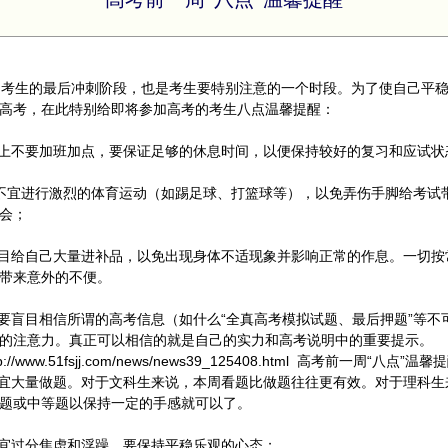
考生的最后冲刺阶段，也是考生要特别注意的一个时段。为了使自己平稳
高考，在此特别给即将参加高考的考生八点温馨提醒：
晚上不要加班加点，要保证足够的休息时间，以便保持较好的复习和应试状
不宜进行激烈的体育运动（如踢足球、打篮球等），以免弄伤手脚给考试
会；
盲目给自己大量进补品，以免出现身体不适现象并影响正常的作息。一切按
带来意外的不便。
不要盲目相信所谓的高考信息（如什么“全真高考模拟试题、最后押题”等不
的注意力。真正可以相信的就是自己的实力和高考说明中的重要提示。
://www.51fsjj.com/news/news39_125408.html 高考前一周“八点”温馨
不宜大量做题。对于文科生来说，本周看题比做题往往更有效。对于理科生
题或中等题以保持一定的手感就可以了。
不宜过分焦虑和浮躁，要保持平稳乐观的心态；