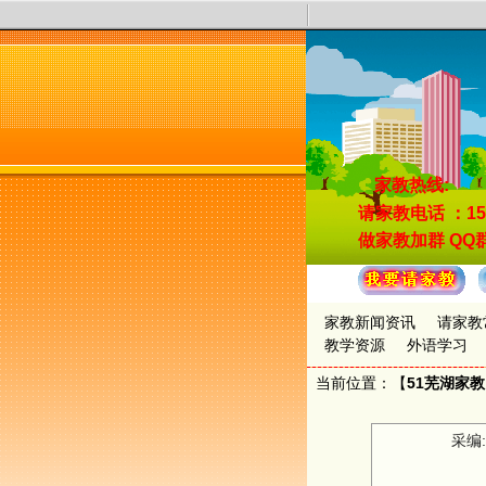
家教热线:
请家教电话
：15
做家教加群
QQ群
家教新闻资讯
请家教
教学资源
外语学习
当前位置：【
51芜湖家
采编: