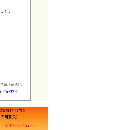
以了；
何问题请联系我们。
保持心态平
员须知
|
本站简介
点击即可聊天)
：
737013856@qq.com