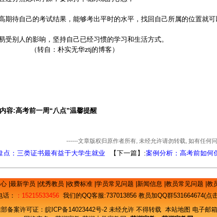
过高期待自己的考试结果，能够考出平时的水平，找回自己所属的位置就可
轻易受别人的影响，坚持自己已经习惯的学习和生活方式。
：朴实无华ztj的博客）
内容:高考前一周“八点”温馨提醒
------文章版权归原作者所有, 未经允许请勿转载, 如有任
盘点：三类证书最有益于大学生就业
【下一篇】:
案例分析：高考前如何
和？
中心
|
最新学员
|
优秀教员
|
收费标准
|
学员常见问题
|
新闻信息
|
教员常见问题
|
教
电话：
：15215533456
我们的QQ客服:
737013856
教员加QQ群531664674(
信部备案许可证：
皖ICP备14023442号-2
未经允许 不得转载
本站地图
电子邮箱