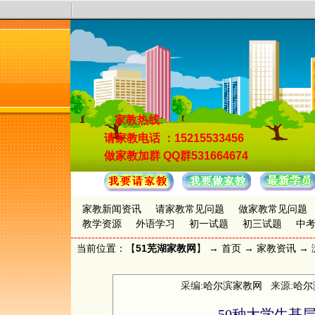
家教热线:
请家教电话
：15215533456
做家教加群
QQ群531664674
家教新闻资讯
请家教常见问题
做家教常见问题
教学资源
外语学习
初一试题
初三试题
中
当前位置：【
51芜湖家教网
】 →
首页
→
家教资讯
→ 
采编:
哈尔滨家教网
来源:
哈尔
50种大学生基