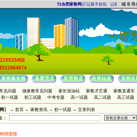
51合肥家教网
以“让孩子自信、让家长放心”为服
215533456
531664674
常见问题
做家教常见问题
家长加油站
家教才艺通
家教直通车
初一试题
初三试题
中考专题
高一试题
高二试题
高三试题
教网
】 →
首页
→
家教资讯
→ 初一试题 → 文章列表
索：
时间安排