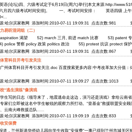
(论坛)四、六级考试定于6月19日(周六)举行[本文来源:http://www.51fsjj.
tml本年六月四六级考试时间安排]。 一、考试时间安排： 英语四级 上午9:
...
哈尔滨家教网 添加时间:2010-07-11 19:09:31 点击次数:981
力易听混词组（二）
 灵感 aspiration 渴望 52) march 三月, 前进 match 比赛 53) patent 
police 警察 policy 政策 politics 政治 55) protest 抗议 protect 保护
哈尔滨家教网 添加时间:2010-07-11 19:09:31 点击次数:867
体育科目开考引发关注
广州体育科目开考引发关注.doc 百度搜索更多内容:中考改革加大分值
哈尔滨家教网 添加时间:2010-07-11 19:09:27 点击次数:1013
校“逃生演练”像演戏
学生写的日志《领导来了，地震逃命走这边，演习还是演戏》拿给云南省
专家们立即被这名中学生敏锐的观察力所打动。“壹基金”救援联盟安全顾
云南火峰救援总队......
哈尔滨家教网 添加时间:2010-07-11 19:09:19 点击次数:833
收安保费
日报道，兰州新港华侨幼儿园向学生收取“安保费”一事已得到兰州市城关区