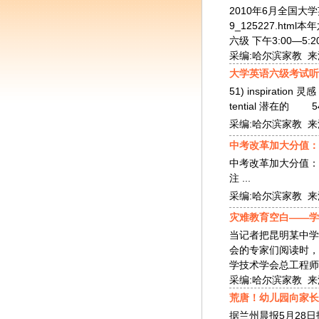
2010年6月全国大学英语
9_125227.h
六级 下午3:00—5:20<
采编:哈尔滨家教 来源:
大学英语六级考试听
51) inspiration
tential 潜在的 54) 
采编:哈尔滨家教 来源:
中考改革加大分值：
中考改革加大分值：
注 ...
采编:哈尔滨家教 来源:
灾难教育空白——学
当记者把昆明某中学
会的专家们阅读时，
学技术学会总工程师、
采编:哈尔滨家教 来源:
荒唐！幼儿园向家长
据兰州晨报5月28