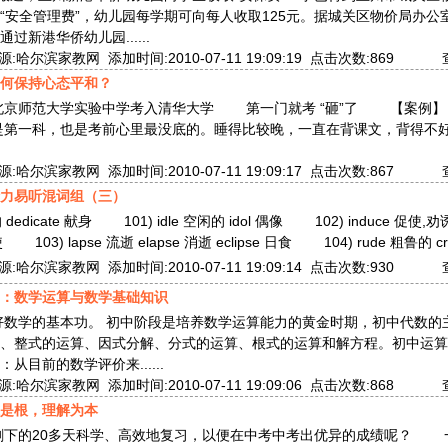
“安全管理费”，幼儿园每学期可向每人收取125元。据城关区物价局办公
过新港华侨幼儿园......
哈尔滨家教网 添加时间:2010-07-11 19:09:19 点击次数:869
何保持心态平和？
从北京师范大学实验中学考入清华大学 第一门就考 “砸”了 【案例
第一科，也是考前心里最没底的。睡得比较晚，一直在背课文，背得不好
哈尔滨家教网 添加时间:2010-07-11 19:09:17 点击次数:867
力易听混词组（三）
妙的 dedicate 献身 101) idle 空闲的 idol 偶像 102) induce 促使,劝诱
使 103) lapse 流逝 elapse 消逝 eclipse 日食 104) rude 粗鲁的 
哈尔滨家教网 添加时间:2010-07-11 19:09:14 点击次数:930
：数学运算与数学基础知识
好数学的基本功。 初中阶段是培养数学运算能力的黄金时期，初中代数的
、整式的运算、因式分解、分式的运算、根式的运算和解方程。初中运算
从目前的数学评价来......
哈尔滨家教网 添加时间:2010-07-11 19:09:06 点击次数:868
是根，理解为本
的20多天科学、高效地复习，以便在中考中考出优异的成绩呢？ 