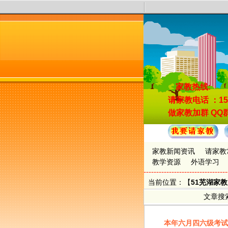
家教热线:
请家教电话
：15
做家教加群
QQ群
家教新闻资讯
请家教
教学资源
外语学习
当前位置：【
51芜湖家
文章搜
本年六月四六级考试