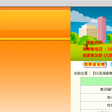
家教热线:
请家教电话
：15
做家教加群
QQ群
当前位置：【
51芜湖家
教员编
姓
性