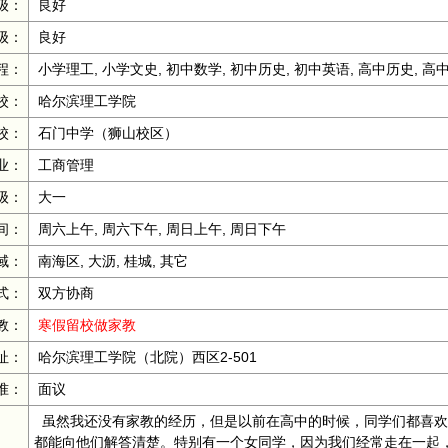
级：
良好
级：
良好
程：
小学理工, 小学文史, 初中数学, 初中历史, 初中英语, 高中历史, 高
校：
哈尔滨理工学院
校：
石门中学（狮山校区）
业：
工商管理
级：
大一
间：
周六上午, 周六下午, 周日上午, 周日下午
域：
南海区, 大沥, 桂城, 其它
式：
双方协商
教：
寒假留校做家教
址：
哈尔滨理工学院（北院）西区2-501
准：
面议
虽然我还没有家教的经历，但是以前在高中的时候，同学们都喜欢
都能向他们解答清楚。特别有一个女同学，因为我们经常走在一起