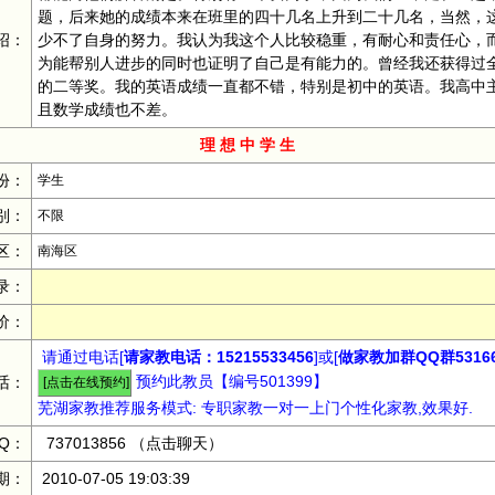
题，后来她的成绩本来在班里的四十几名上升到二十几名，当然，
绍：
少不了自身的努力。我认为我这个人比较稳重，有耐心和责任心，
为能帮别人进步的同时也证明了自己是有能力的。曾经我还获得过
的二等奖。我的英语成绩一直都不错，特别是初中的英语。我高中
且数学成绩也不差。
理 想 中 学 生
份：
学生
别：
不限
区：
南海区
录：
价：
请通过电话[
请家教电话：15215533456
]或[
做家教加群QQ群53166
预约此教员【编号501399】
话：
芜湖家教推荐服务模式: 专职家教一对一上门个性化家教,效果好.
Q：
737013856
（点击聊天）
期：
2010-07-05 19:03:39