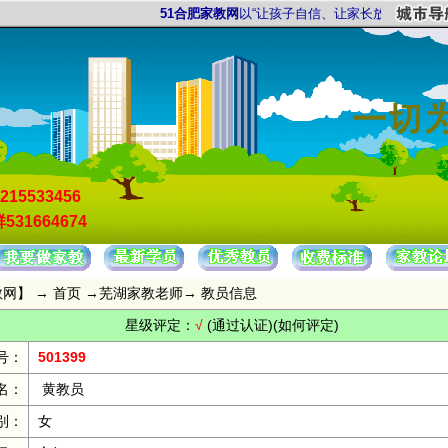
51合肥家教网
以“让孩子自信、让家长放心”为服务宗
215533456
531664674
教网
】 →
首页
→
芜湖家教老师
→ 教员信息
星级评定：
√
(通过认证)
(如何评定)
号：
501399
名：
黄教员
别：
女