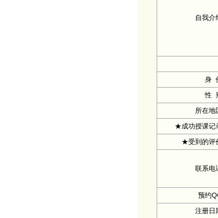
自我介
身 
性 
所在地
★成功授课记
★受到的评
联系电
预约Q
注册日