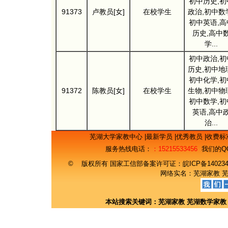
初中历史,初
91373
卢教员[女]
在校学生
政治,初中数
初中英语,高
历史,高中
学...
初中政治,初
历史,初中地
初中化学,初
91372
陈教员[女]
在校学生
生物,初中物
初中数学,初
英语,高中
治...
芜湖大学家教中心
|
最新学员
|
优秀教员
|
收费标
服务热线电话：
：15215533456
我们的Q
© 版权所有 国家工信部备案许可证：
皖ICP备14023
网络实名：
芜湖家教
本站搜索关键词：
芜湖家教
芜湖数学家教