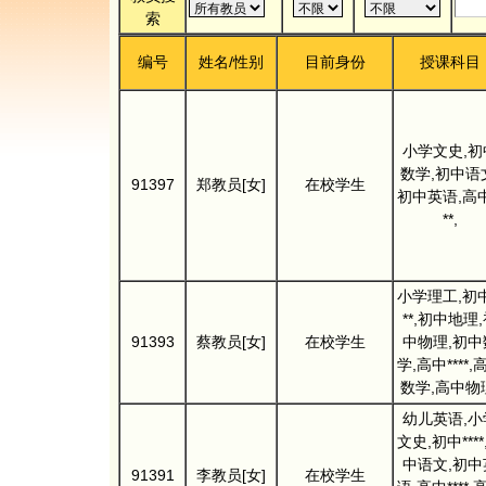
索
编号
姓名/性别
目前身份
授课科目
小学文史,初
数学,初中语
91397
郑教员[女]
在校学生
初中英语,高中
**,
小学理工,初中
**,初中地理
91393
蔡教员[女]
在校学生
中物理,初中
学,高中****,
数学,高中物
幼儿英语,小
文史,初中****
中语文,初中
91391
李教员[女]
在校学生