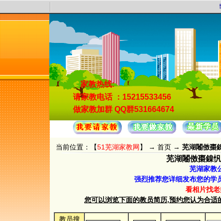
5
家教热线:
请家教电话
：15215533456
做家教加群
QQ群531664674
当前位置：【
51芜湖家教网
】 →
首页
→
芜湖闂傚棗鎳忛
芜湖闂傚棗鎳忛埀?
芜湖家教
强烈推荐您详细发布您的学
看相片找老
您可以浏览下面的教员简历,预约您认为合适的教员.
教员搜