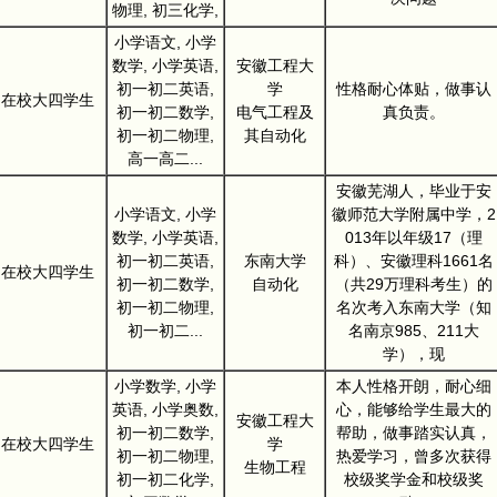
物理, 初三化学,
小学语文, 小学
数学, 小学英语,
安徽工程大
初一初二英语,
学
性格耐心体贴，做事认
在校大四学生
初一初二数学,
电气工程及
真负责。
初一初二物理,
其自动化
高一高二...
安徽芜湖人，毕业于安
小学语文, 小学
徽师范大学附属中学，2
数学, 小学英语,
013年以年级17（理
初一初二英语,
东南大学
科）、安徽理科1661名
在校大四学生
初一初二数学,
自动化
（共29万理科考生）的
初一初二物理,
名次考入东南大学（知
初一初二...
名南京985、211大
学），现
小学数学, 小学
本人性格开朗，耐心细
英语, 小学奥数,
心，能够给学生最大的
安徽工程大
初一初二数学,
帮助，做事踏实认真，
在校大四学生
学
初一初二物理,
热爱学习，曾多次获得
生物工程
初一初二化学,
校级奖学金和校级奖