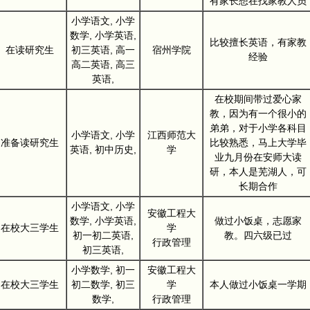
有家长想在找家教人员
小学语文, 小学
数学, 小学英语,
比较擅长英语，有家教
在读研究生
初三英语, 高一
宿州学院
经验
高二英语, 高三
英语,
在校期间带过爱心家
教，因为有一个很小的
弟弟，对于小学各科目
小学语文, 小学
江西师范大
准备读研究生
比较熟悉，马上大学毕
英语, 初中历史,
学
业九月份在安师大读
研，本人是芜湖人，可
长期合作
小学语文, 小学
安徽工程大
数学, 小学英语,
做过小饭桌，志愿家
在校大三学生
学
初一初二英语,
教。四六级已过
行政管理
初三英语,
小学数学, 初一
安徽工程大
在校大三学生
初二数学, 初三
学
本人做过小饭桌一学期
数学,
行政管理