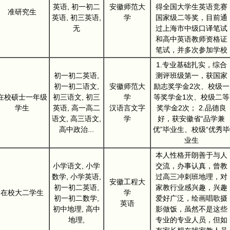
英语, 初一初二
安徽师范大
得全国大学生英语竞赛
准研究生
英语, 初三英语,
学
国家级二等奖，目前通
无
过上海市中级口译笔试
和高中英语教师资格证
笔试，并多次参加学校
1.专业基础扎实，综合
初一初二英语,
测评班级第一，获国家
初一初二语文,
安徽师范大
励志奖学金2次、校级一
在校硕士一年级
初三语文, 初三
学
等奖学金1次、校级二等
学生
英语, 高一高二
汉语言文字
奖学金2次； 2.品德良
语文, 高三语文,
学
好，获安徽省“品学兼
高中政治...
优”毕业生、校级“优秀毕
业生
本人性格开朗善于与人
小学语文, 小学
交流，办事认真，曾教
数学, 小学英语,
过高三冲刺班地理，对
安徽工程大
初一初二英语,
家教行业感兴趣，兴趣
在校大二学生
学
初一初二数学,
爱好广泛，绘画唱歌摄
英语
初中地理, 高中
影做饭，虽然不是这些
地理,
专业的专业人员，但如