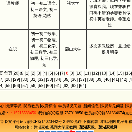
导班老师，班内学生都
语教师
初一初二语文,
视大学
很喜欢我。现在兼职在
初三语文, 初三
口碑不错的学志教育做
英语,花艺...
初中英语老师。希望通
过
初一初二数学,
初一初二物理,
初一初二化学,
多次家教经历，且成绩
在职
燕山大学
初三数学, 初三
提升明显
物理, 初三化学,
无
]页 每页[20]条
[1]
[2]
[3]
[4]
[5]
[6]
[7]
8
[9]
[10]
[11]
[12]
[13]
[14]
[15]
[16]
7]
[28]
[29]
[30]
[31]
[32]
[33]
[34]
[35]
[36]
[37]
[38]
[39]
[40]
[41]
[42]
[4
4]
[55]
[56]
[57]
[58]
[59]
[60]
[61]
[62]
[63]
[64]
中心
|
最新学员
|
优秀教员
|
收费标准
|
学员常见问题
|
新闻信息
|
教员常见问题
|
教
电话：
：15215533456
我们的QQ客服:
737013856
教员加QQ群531664674(
信部备案许可证：
皖ICP备14023442号-2
未经允许 不得转载
本站地图
电子邮箱
网络实名：
芜湖家教
芜湖大学家教网
芜湖家教
、
芜湖家教网