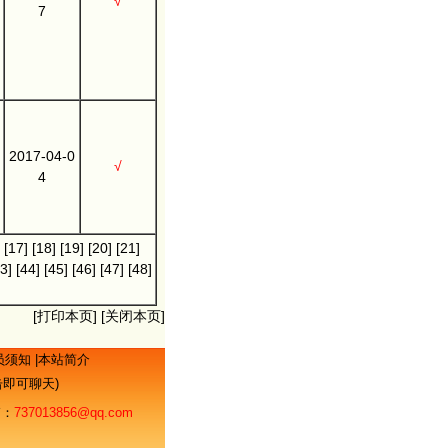
√
7
2017-04-0
√
4
[17]
[18]
[19]
[20]
[21]
3]
[44]
[45]
[46]
[47]
[48]
[
打印本页
] [
关闭本页
]
员须知
|
本站简介
点击即可聊天)
：
737013856@qq.com