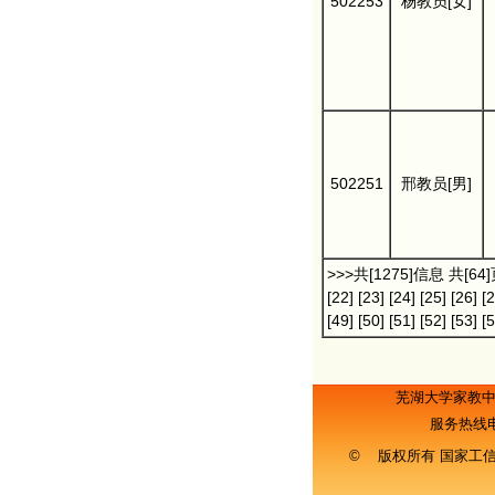
502253
杨教员[女]
502251
邢教员[男]
>>>共[1275]信息 共[64
[22]
[23]
[24]
[25]
[26]
[2
[49]
[50]
[51]
[52]
[53]
[5
芜湖大学家教
服务热线
© 版权所有 国家工