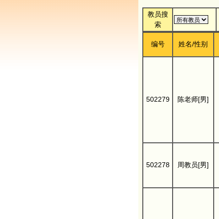
教员搜
索
编号
姓名/性别
502279
陈老师[男]
502278
周教员[男]