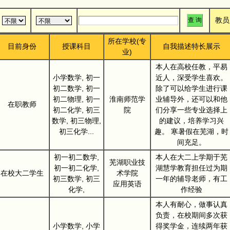
教员
所在学校(专
目前身份
授课科目
自我描述特长展示
业)
本人在高校任教，平易
小学数学, 初一
近人，深受学生喜欢。
初二数学, 初一
除了可以给学生进行课
初二物理, 初一
淮南师范学
业辅导外，还可以和他
在职教师
初二化学, 初三
院
们分享一些专业选择上
数学, 初三物理,
的建议，培养学习兴
初三化学...
趣。 寒暑假在芜湖，时
间充足。
初一初二数学,
本人在大二上学期于芜
芜湖职业技
初一初二化学,
湖慧学教育担任过为期
在校大二学生
术学院
初三数学, 初三
一年的辅导老师，有工
应用英语
化学,
作经验
本人有耐心，做事认真
负责，在校期间多次获
小学数学, 小学
得奖学金，连续两年获