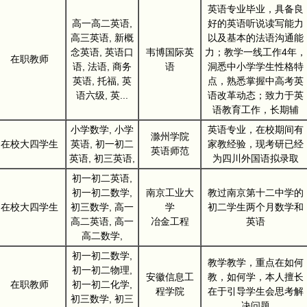
英语专业毕业，具备良
高一高二英语,
好的英语听说读写能力
高三英语, 新概
以及基本的法语沟通能
念英语, 英语口
韦博国际英
力；教学一线工作4年，
在职教师
语, 法语, 商务
语
洞悉中小学学生性格特
英语, 托福, 英
点，熟悉掌握中高考英
语六级, 英...
语改革动态；致力于英
语教育工作，长期辅
小学数学, 小学
英语专业，在校期间有
滁州学院
在校大四学生
英语, 初一初二
家教经验，现考研已经
英语师范
英语, 初三英语,
为四川外国语拟录取
初一初二英语,
初一初二数学,
南京工业大
教过南京第十二中学的
在校大四学生
初三数学, 高一
学
初二学生两个月数学和
高二英语, 高一
冶金工程
英语
高二数学,
初一初二数学,
教学教学，重点在如何
初一初二物理,
安徽信息工
教，如何学，本人擅长
在职教师
初一初二化学,
程学院
在于引导学生会思考解
初三数学, 初三
决问题