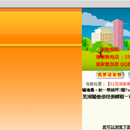
家教热线:
请家教电话
：15
做家教加群
QQ群
当前位置：【
51芜湖家
嚇瀹曟﹢鈥﹂幋婊呯闂?se
芜湖闂傚倷绀侀幖顐﹀
您可以浏览下面的