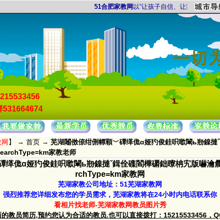
51合肥家教网
以“让孩子自信、让家长放心”为服务
215533456
531664674
教网
】 →
首页
→
芜湖闂傚倷绀侀幖顐﹀磹缂佹ɑ娅犳俊銈呮噷閳ь剙鎳撻
archType=km家教老师
磹缂佹ɑ娅犳俊銈呮噷閳ь剙鎳撻ˇ鍓佺磼閻樺磭鈯曢柟宄版嚇瀹曟﹢
rchType=km家教网
芜湖家教公司地址：51芜湖家教网
强烈推荐您详细发布您的学员需求，芜湖家教将在24小时内电话联系你
看相片找老师-芜湖家教网教员图片秀
教员简历,预约您认为合适的教员.也可以直接拨打：15215533456，QQ群