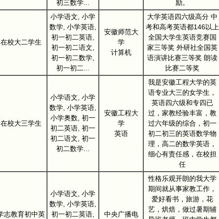
初三数学...
励。
小学语文, 小学
大学英语四六级高分 中
数学, 小学英语,
考和高考英语都146以上
安徽师范大
初一初二英语,
全国大学生英语竞赛国
在校大二学生
学
初一初二语文,
家三等奖 外研社全国英
计算机
初一初二数学,
语演讲比赛三等奖 朗读
初一初二...
比赛二等奖
我是安徽工程大学的英
语专业大三的女学生，
小学语文, 小学
英语四六级和专四已
数学, 小学英语,
安徽工程大
过，家教经验丰富，教
小学奥数, 初一
在校大三学生
学
过六年级的综合，初一
初二英语, 初一
英语
初二初三的英语数学物
初二语文, 初一
理，高二的数学英语，
初二数学...
细心有责任感，在校担
任
性格乐观开朗的我大学
期间就从事家教工作，
小学语文, 小学
爱好看书，旅游，花
数学, 小学英语,
艺，烘焙，做过暑期辅
学志教育初中英
初一初二英语,
中央广播电