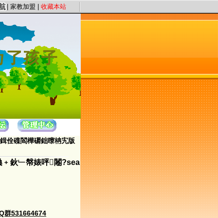
宗旨，以“证件认证、星级评定”保证教员质量，以“系统化、高质量、快节奏”为服务
|
家教加盟
|
收藏本站
ˇ鍓佺磼閻樺磭鈯曢柟宄版
鈥﹂幋婊呯闂?sea
531664674