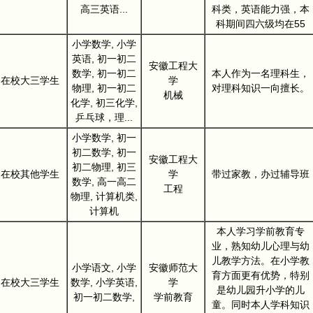
高三英语...
科类，英语能力强，本
科期间四六级均在55
小学数学, 小学
英语, 初一初二
安徽工程大
数学, 初一初二
本人作为一名理科生，
在校大三学生
学
物理, 初一初二
对理科知识一向擅长。
机械
化学, 初三化学,
乒乓球，理...
小学数学, 初一
初二数学, 初一
安徽工程大
初二物理, 初三
在校其他学生
学
带过家教，办过辅导班
数学, 高一高二
工程
物理, 计算机类,
计算机
本人学习学前教育专
业，熟知幼儿心理与幼
儿教学方法。在小学教
小学语文, 小学
安徽师范大
育方面更有优势，特别
在校大三学生
数学, 小学英语,
学
是幼儿园升小学的儿
初一初二数学,
学前教育
童。同时本人学科知识