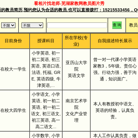
看相片找老师-芜湖家教网教员图片秀
教员简历,预约您认为合适的教员.也可以直接拨打：15215533456，QQ群
教员
所在学校(专
目前身份
授课科目
自我描述特长展示
业)
小学英语, 初一
初二英语, 初三
曾一对一代课小学英语
亚历山大学
英语, 英语口语,
家教3，5年级。责任心
在校大一学生
院
法语, 托福, GR
强。行动力强，善于沟
英语文学
E, 英语四级, 牛
通，知识面广。
津英语,...
小学语文, 小学
英语, 初一初二
南京艺术学
本人有教授初中语文、
英语, 初一初二
院
在校大四学生
英语的经验，认真负
语文, 初三语文,
文化产业管
责。
初三英语, 高一
理
高二语文...
小学数学, 小学
本人工作认真负责，做