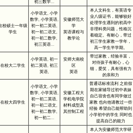
初三数学...
本人文科生，有英语专
小学语文, 小学
业八级证书，能够较好
数学, 小学英语,
安徽师范大
处理学生遇到的初高中
在校硕士一年级
初一初二英语,
学
非理科类问题，性格沉
学生
初一初二语文,
英语课程与
着稳定。有耐心，带过
初一初二数学,
教学论
初三学生家教一学年，
初三英语...
高一学生半学期。
带过家教，经验丰富，
小学英语, 初一
安师大南校
对待孩子有耐心，心
在校大二学生
初二英语, 初三
区
细，爱笑，具有强有力
英语,
英语
的亲和力
普通话标准流利 之前假
小学语文, 小学
期在家辅导过初中表妹
数学, 小学英语,
安徽工程大
自己宿舍也有同学做过
初一初二英语,
学机电学院
在校大四学生
家教 也向他请教过一些
初一初二语文,
材料成型及
经验 希望自己能帮助到
初一初二数学,
其控制工程
小学初中的学生 同时也
初一初二...
提高自己的能力
本人为安徽师范大学研