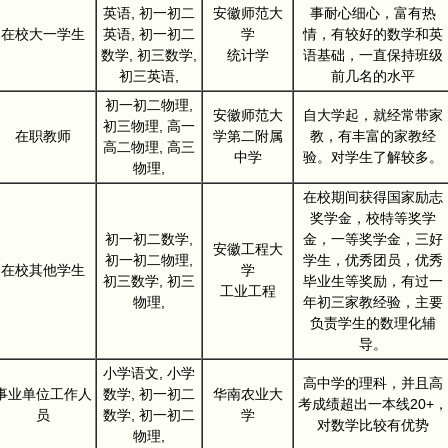
英语, 初一初二
安徽师范大
事耐心细心，富有热
在校大一学生
英语, 初一初二
学
情，有较好的数学和英
数学, 初三数学,
统计学
语基础，一直保持班级
初三英语,
前几名的水平
初一初二物理,
安徽师范大
自大学起，就经常带家
初三物理, 高一
在职教师
学第二附属
教，有丰富的家教经
高二物理, 高三
中学
验。对学生了解较多。
物理,
在校期间获得国家励志
奖学金，校特等奖学
初一初二数学,
金，一等奖学金，三好
安徽工程大
初一初二物理,
学生，优秀团员，优秀
在校其他学生
学
初三数学, 初三
毕业生等奖励，有过一
工业工程
物理,
年初三家教经验，主要
负责学生的数理化辅
导。
小学语文, 小学
高中学的理科，并且高
事业单位工作人
数学, 初一初二
华南农业大
考成绩超出一本线20+，
员
数学, 初一初二
学
对数学比较有优势
物理,