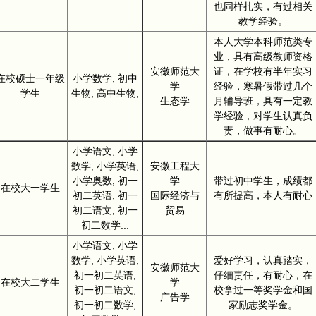
也同样扎实，有过相关
教学经验。
本人大学本科师范类专
业，具有高级教师资格
安徽师范大
证，在学校有半年实习
在校硕士一年级
小学数学, 初中
学
经验，寒暑假带过几个
学生
生物, 高中生物,
生态学
月辅导班，具有一定教
学经验，对学生认真负
责，做事有耐心。
小学语文, 小学
数学, 小学英语,
安徽工程大
小学奥数, 初一
学
带过初中学生，成绩都
在校大一学生
初二英语, 初一
国际经济与
有所提高，本人有耐心
初二语文, 初一
贸易
初二数学...
小学语文, 小学
数学, 小学英语,
爱好学习，认真踏实，
安徽师范大
初一初二英语,
仔细责任，有耐心，在
在校大二学生
学
初一初二语文,
校拿过一等奖学金和国
广告学
初一初二数学,
家励志奖学金。