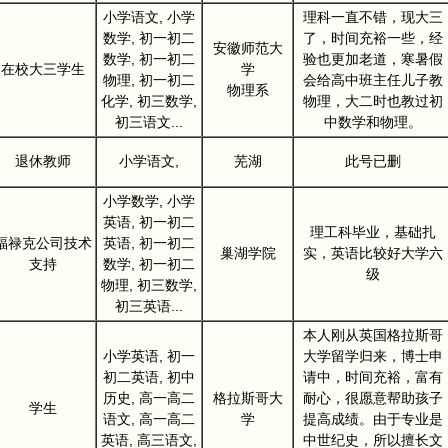
小学语文, 小学
理科一直不错，现大三
数学, 初一初二
了，时间充裕一些，经
安徽师范大
数学, 初一初二
验也更加老道，寒暑假
在校大三学生
学
物理, 初一初二
会给高中班主任儿子教
物理系
化学, 初三数学,
物理，大二时也教过初
初三语文...
中数学和物理。
退休教师
小学语文,
芜湖
此号已删
小学数学, 小学
英语, 初一初二
理工科毕业，基础扎
福禄克公司技术
英语, 初一初二
巢湖学院
实，英语比较好大学六
支持
数学, 初一初二
级
物理, 初三数学,
初三英语...
本人刚从英国格拉斯哥
小学英语, 初一
大学留学归来，博士申
初二英语, 初中
请中，时间充裕，富有
历史, 高一高二
格拉斯哥大
耐心，很愿意帮助孩子
学生
语文, 高一高二
学
提高成绩。由于专业是
英语, 高三语文,
中世纪史，所以擅长文