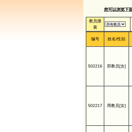
您可以浏览下面的
教员搜
索
编号
姓名/性别
502216
郑教员[女]
502217
周教员[女]