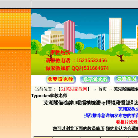
家教热线:
请家教电话
：15215533456
做家教加群
QQ群531664674
当前位置：【
51芜湖家教网
】 →
首页
→
芜湖闂備礁鎼
Type=km家教老师
芜湖闂備礁鎼崐缁樻櫠濡ゅ懌锟藉懓顦剁紒鐘
芜湖家教
强烈推荐您详细发布您的学
看相片找老
您可以浏览下面的教员简历,预约您认为合适的教员.