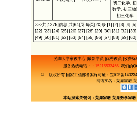
初二化学, 
数学, 初三物
初三化学..
>>>共[1275]信息 共[64]页 每页[20]条
[1]
[2]
[3]
[4]
[5]
[22]
[23]
[24]
[25]
[26]
[27]
[28]
[29]
[30]
[31]
[32]
[33]
[49]
[50]
[51]
[52]
[53]
[54]
[55]
[56]
[57]
[58]
[59]
[60]
芜湖大学家教中心
|
最新学员
|
优秀教员
|
收费标
服务热线电话：
：15215533456
我们的Q
© 版权所有 国家工信部备案许可证：
皖ICP备14023
网络实名：
芜湖家教
本站搜索关键词：
芜湖家教
芜湖数学家教