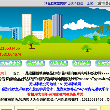
51合肥家教网
以“让孩子自信、让家长放心”为服务宗
215533456
531664674
教网
】 →
首页
→
芜湖闂佸搫鍊绘晶妤呫€呰缁犳稒鎷呴崘顭戜紗闁?searc
佸搫鍊绘晶妤呫€呰缁犳稒鎷呴崘顭戜紗闁?searchType=k
芜湖家教公司地址：51芜湖家教网
强烈推荐您详细发布您的学员需求，芜湖家教将在24小时内电话联系你
看相片找老师-芜湖家教网教员图片秀
教员简历,预约您认为合适的教员.也可以直接拨打：15215533456，QQ群