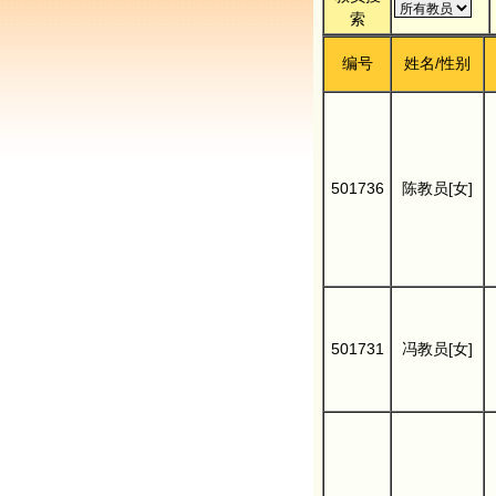
索
编号
姓名/性别
501736
陈教员[女]
501731
冯教员[女]