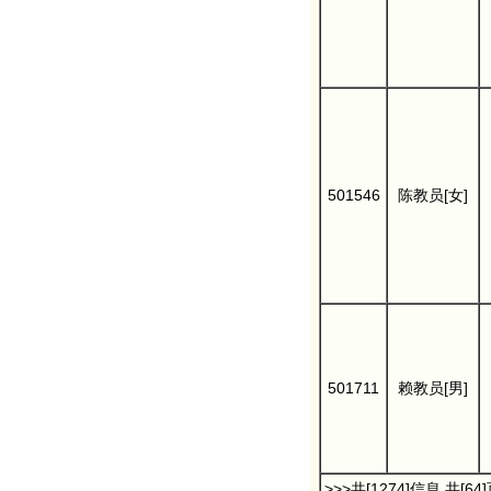
501546
陈教员[女]
501711
赖教员[男]
>>>共[1274]信息 共[64