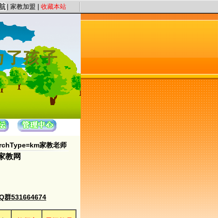
旨，以“证件认证、星级评定”保证教员质量，以“系统化、高质量、快节奏”为服务理
|
家教加盟
|
收藏本站
hType=km家教老师
m家教网
531664674