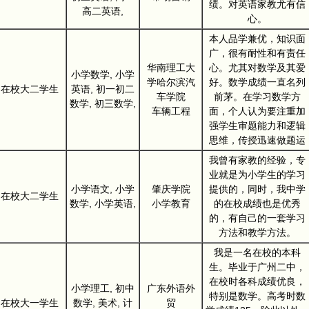
绩。对英语家教尤有信
高二英语,
心。
本人品学兼优，知识面
广，很有耐性和有责任
华南理工大
心。尤其对数学及其爱
小学数学, 小学
学哈尔滨汽
好。数学成绩一直名列
在校大二学生
英语, 初一初二
车学院
前茅。在学习数学方
数学, 初三数学,
车辆工程
面，个人认为要注重加
强学生审题能力和逻辑
思维，传授迅速做题运
我曾有家教的经验，专
业就是为小学生的学习
小学语文, 小学
肇庆学院
提供的，同时，我中学
在校大二学生
数学, 小学英语,
小学教育
的在校成绩也是优秀
的，有自己的一套学习
方法和教学方法。
我是一名在校的本科
生。毕业于广州二中，
在校时各科成绩优良，
小学理工, 初中
广东外语外
特别是数学。高考时数
在校大一学生
数学, 美术, 计
贸