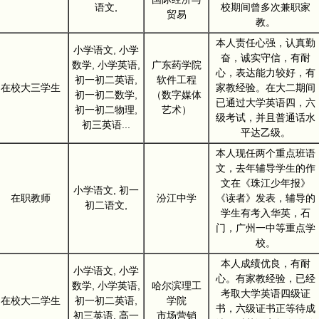
语文,
校期间曾多次兼职家
贸易
教。
本人责任心强，认真勤
小学语文, 小学
奋，诚实守信，有耐
数学, 小学英语,
广东药学院
心，表达能力较好，有
初一初二英语,
软件工程
在校大三学生
家教经验。在大二期间
初一初二数学,
（数字媒体
已通过大学英语四，六
初一初二物理,
艺术）
级考试，并且普通话水
初三英语...
平达乙级。
本人现任两个重点班语
文，去年辅导学生的作
文在《珠江少年报》
小学语文, 初一
在职教师
汾江中学
《读者》发表，辅导的
初二语文,
学生有考入华英，石
门，广州一中等重点学
校。
本人成绩优良，有耐
小学语文, 小学
心。有家教经验，已经
数学, 小学英语,
哈尔滨理工
考取大学英语四级证
在校大二学生
初一初二英语,
学院
书，六级证书正等待成
初三英语, 高一
市场营销