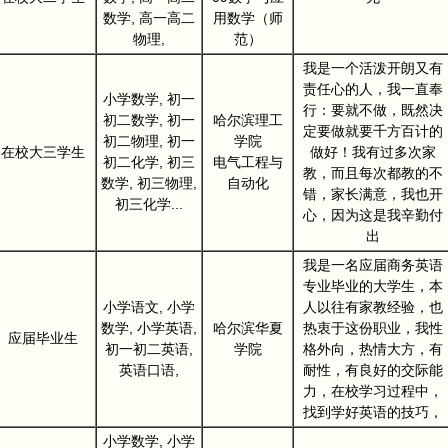
数学, 高一高二
用数学（师
物理,
范）
我是一个活泼开朗又有
责任心的人，我一直奉
小学数学, 初一
行：要就不做，既然决
初二数学, 初一
哈尔滨理工
定要做就要千方百计的
初二物理, 初一
学院
在校大三学生
做好！我有过多次家
初二化学, 初三
电气工程与
教，而且每次都教的不
数学, 初三物理,
自动化
错，家长满意，我也开
初三化学...
心，因为这是我辛勤付
出
我是一名应届商务英语
专业毕业的大学生，本
小学语文, 小学
人以往有家教经验，也
数学, 小学英语,
哈尔滨华夏
热衷于这份职业，我性
应届毕业生
初一初二英语,
学院
格外向，热情大方，有
英语口语,
耐性，有良好的交际能
力，在校学习过程中，
找到学好英语的技巧，
小学数学, 小学