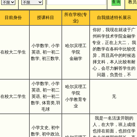
教员
所在学校(专
目前身份
授课科目
自我描述特长展示
业)
你好，我现在就读于广
州科学技术学院金融学
专业，正在上大二， 我
小学数学, 小学
哈尔滨理工
的数学在各科中比较优
在校大二学生
英语, 初一初二
学院
异，而且高中的时候选
数学, 初三数学,
金融学
择文科，本人比较有耐
心，会尽力解答学生的
问题，负责任，不
小学数学, 小学
哈尔滨理工
英语, 初一初二
学院
在校大二学生
英语, 初一初二
无
小学教育专
数学, 体育类,羽
业
毛球
我是一名活泼开朗的
人，在大学，班上成绩
小学文史, 初中
也排在前面，也担任学
数学, 初中政治,