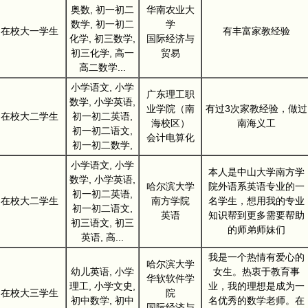
奥数, 初一初二
华南农业大
数学, 初一初二
学
在校大一学生
有丰富家教经验
化学, 初三数学,
国际经济与
初三化学, 高一
贸易
高二数学...
小学语文, 小学
广东理工职
数学, 小学英语,
业学院（南
有过3次家教经验，做过
在校大二学生
初一初二英语,
海校区）
南海义工
初一初二语文,
会计电算化
初一初二数学,
小学语文, 小学
本人是中山大学南方学
数学, 小学英语,
哈尔滨大学
院外语系英语专业的一
初一初二英语,
在校大二学生
南方学院
名学生，想用我的专业
初一初二语文,
英语
知识帮到更多需要帮助
初三语文, 初三
的师弟师妹们
英语, 高...
我是一个热情有爱心的
哈尔滨大学
幼儿英语, 小学
女生。热衷于教育事
华软软件学
理工, 小学文史,
业，我的理想是成为一
在校大三学生
院
初中数学, 初中
名优秀的数学老师。在
国际经济与