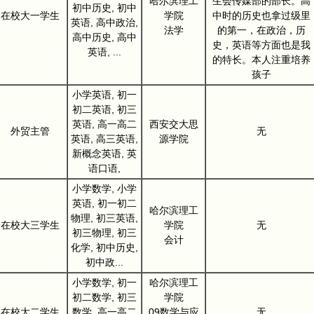
哈尔滨理工
生会传媒部的部长。高
初中历史, 初中
在校大一学生
学院
中时的历史也拿过级里
英语, 高中政治,
法学
的第一，在政治，历
高中历史, 高中
史，英语等方面也是我
英语, ...
的特长。本人注重培养
孩子
小学英语, 初一
初二英语, 初三
英语, 高一高二
西安交大思
外贸主管
无
英语, 高三英语,
源学院
新概念英语, 英
语口语,
小学数学, 小学
英语, 初一初二
哈尔滨理工
物理, 初三英语,
在校大三学生
学院
无
初三物理, 初三
会计
化学, 初中历史,
初中政...
小学数学, 初一
哈尔滨理工
初二数学, 初三
学院
在校大二学生
数学, 高一高二
09数学与应
无