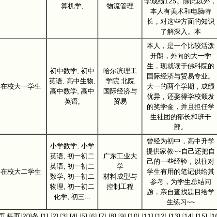
学成绩125。除此以外，
算机学,
物流管理
本人有美术和电脑特
长，对这些方面的知识
了解深入。本
本人，是一个比较活泼
开朗，外向的大一学
生，现就读于佛科院的
初中数学, 初中
哈尔滨理工
国际经济与贸易专业。
英语, 高中生物,
学院 北院
在校大一学生
大一的两个学期，成绩
高中数学, 高中
国际经济与
优异，还娶得学校颁发
英语,
贸易
的奖学金，并且担任学
生社团的部长和班干
部。
曾经为初中，高中升学
小学数学, 小学
提供家教~~自己还把自
英语, 初一初二
广东工业大
己的一些经验，以往对
英语, 初一初二
学
在校大二学生
学生有用的笔记供给其
数学, 初一初二
材料成型与
参考，为学生总结问
物理, 初一初二
控制工程
题，亲自查找题目给学
化学, 初三...
生练习~~
]页 每页[20]条
[1]
[2]
[3]
[4]
[5]
[6]
[7]
[8]
[9]
[10]
[11]
[12]
[13]
[14]
[15]
[1