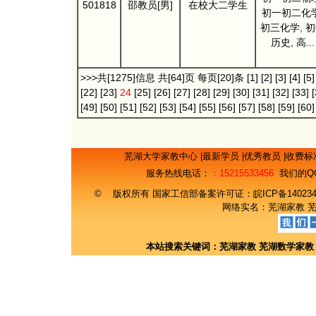
501818
邵教员[男]
在校大二学生
初一初二化学
初三化学, 
历史, 高...
>>>共[1275]信息 共[64]页 每页[20]条
[1]
[2]
[3]
[4]
[5]
[22]
[23]
24
[25]
[26]
[27]
[28]
[29]
[30]
[31]
[32]
[33]
[
[49]
[50]
[51]
[52]
[53]
[54]
[55]
[56]
[57]
[58]
[59]
[60]
芜湖大学家教中心
|
最新学员
|
优秀教员
|
收费标
服务热线电话：
：15215533456
我们的Q
© 版权所有 国家工信部备案许可证：
皖ICP备14023
网络实名：
芜湖家教
本站搜索关键词：
芜湖家教
芜湖数学家教