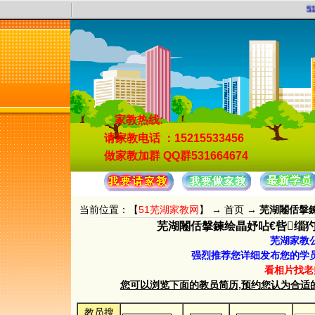
51
家教热线:
请家教电话
：15215533456
做家教加群
QQ群531664674
当前位置：【
51芜湖家教网
】 →
首页
→
芜湖闂佸搫鍊
芜湖闂佸搫鍊绘晶妤呫€呰缁犳稒
芜湖家教
强烈推荐您详细发布您的学
看相片找老
您可以浏览下面的教员简历,预约您认为合适的教员.
教员搜