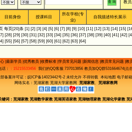
教员
所在学校(专
目前身份
授课科目
自我描述特长展示
业)
]页 每页[20]条
[1]
[2]
[3]
[4]
[5]
[6]
[7]
[8]
[9]
[10]
[11]
[12]
[13]
[14]
[15]
[1
7]
[28]
[29]
[30]
[31]
[32]
[33]
[34]
[35]
[36]
[37]
[38]
[39]
[40]
[41]
[42]
[4
4]
[55]
[56]
[57]
[58]
[59]
[60]
[61]
[62]
[63]
[64]
中心
|
最新学员
|
优秀教员
|
收费标准
|
学员常见问题
|
新闻信息
|
教员常见问题
|
教
电话：
：15215533456
我们的QQ客服:
737013856
教员加QQ群531664674(
信部备案许可证：
皖ICP备14023442号-2
未经允许 不得转载
本站地图
电子邮箱
网络实名：
芜湖家教
芜湖大学家教网
芜湖家教
、
芜湖家教网
关键词：
芜湖家教
芜湖数学家教
芜湖英语家教
芜湖物理家教
芜湖化学家教
芜