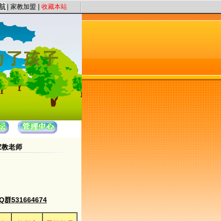
旨，以“证件认证、星级评定”保证教员质量，以“系统化、高质量、快节奏”为服务
|
家教加盟
|
收藏本站
家教老师
531664674