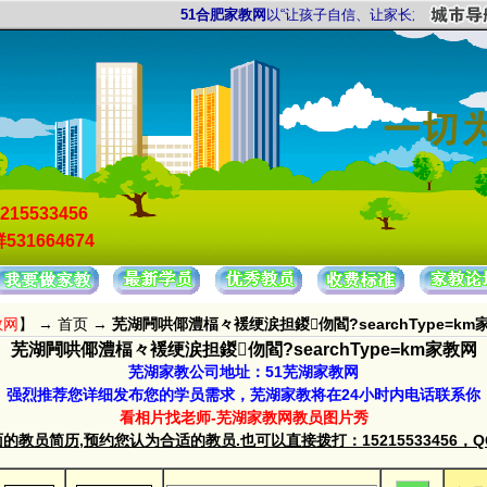
51合肥家教网
以“让孩子自信、让家长放心”为服务宗
215533456
531664674
教网
】 →
首页
→
芜湖闁哄倻澧楅々褑绠涙担鍐伆閻?searchType=km
芜湖闁哄倻澧楅々褑绠涙担鍐伆閻?searchType=km家教网
芜湖家教公司地址：51芜湖家教网
强烈推荐您详细发布您的学员需求，芜湖家教将在24小时内电话联系你
看相片找老师-芜湖家教网教员图片秀
教员简历,预约您认为合适的教员.也可以直接拨打：15215533456，QQ群