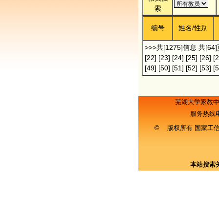
索
编号
姓名/性别
>>>共[1275]信息 共[64
[22]
[23]
[24]
[25]
[26]
[2
[49]
[50]
[51]
[52]
[53]
[5
芜湖大学家教
服务热线
© 版权所有 国家工
本站搜索