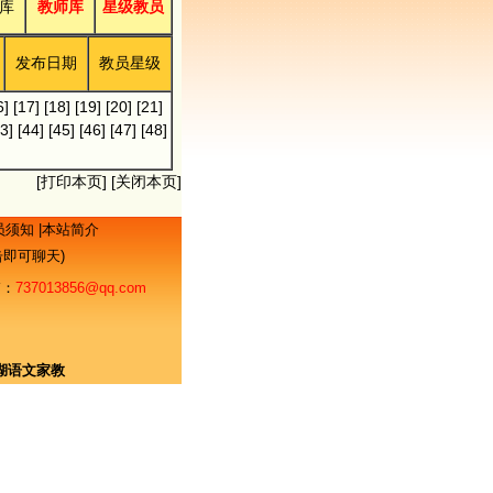
库
教师库
星级教员
发布日期
教员星级
6]
[17]
[18]
[19]
[20]
[21]
3]
[44]
[45]
[46]
[47]
[48]
[
打印本页
] [
关闭本页
]
员须知
|
本站简介
点击即可聊天)
：
737013856@qq.com
湖语文家教