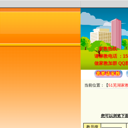
家教热线:
请家教电话
：15
做家教加群
QQ群
当前位置：【
51芜湖家
您可以浏览下面的
教员搜