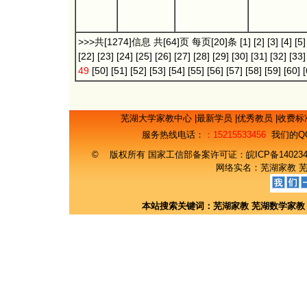
>>>共[1274]信息 共[64]页 每页[20]条
[1]
[2]
[3]
[4]
[5]
[22]
[23]
[24]
[25]
[26]
[27]
[28]
[29]
[30]
[31]
[32]
[33]
49
[50]
[51]
[52]
[53]
[54]
[55]
[56]
[57]
[58]
[59]
[60]
[
芜湖大学家教中心
|
最新学员
|
优秀教员
|
收费标
服务热线电话：
：15215533456
我们的Q
© 版权所有 国家工信部备案许可证：
皖ICP备14023
网络实名：
芜湖家教
本站搜索关键词：
芜湖家教
芜湖数学家教