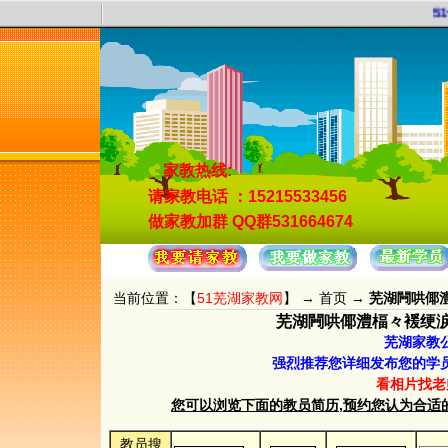
51合
家教热线:
请家教电话
：15215533456
做家教加群
QQ群531664674
当前位置：【
51芜湖家教网
】 →
首页
→
芜湖闁哄倻澧
芜湖闁哄倻澧楅々褑绠涙担鍐
芜湖家教
强烈推荐您详细发布您的学
看相片找老
您可以浏览下面的教员简历,预约您认为合适的教员.
教员搜