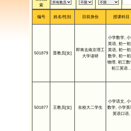
索
编号
姓名/性别
目前身份
授课科目
小学数学, 
英语, 初一
即将去南京理工
英语, 初一
501879
晋教员[女]
大学读研
数学, 初一
物理, 初三数
初三英语..
小学语文, 
501877
王教员[女]
在校大二学生
数学, 小学英
英语口语,