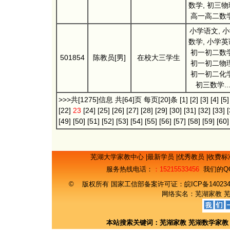
数学, 初三物
高一高二数学
小学语文, 
数学, 小学英
初一初二数学
501854
陈教员[男]
在校大三学生
初一初二物理
初一初二化学
初三数学..
>>>共[1275]信息 共[64]页 每页[20]条
[1]
[2]
[3]
[4]
[5]
[22]
23
[24]
[25]
[26]
[27]
[28]
[29]
[30]
[31]
[32]
[33]
[
[49]
[50]
[51]
[52]
[53]
[54]
[55]
[56]
[57]
[58]
[59]
[60]
芜湖大学家教中心
|
最新学员
|
优秀教员
|
收费标
服务热线电话：
：15215533456
我们的Q
© 版权所有 国家工信部备案许可证：
皖ICP备14023
网络实名：
芜湖家教
本站搜索关键词：
芜湖家教
芜湖数学家教