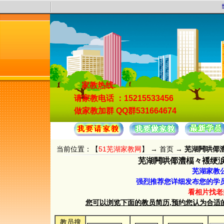
51
家教热线:
请家教电话
：15215533456
做家教加群
QQ群531664674
当前位置：【
51芜湖家教网
】 →
首页
→
芜湖闁哄倻澧
芜湖闁哄倻澧楅々褑绠涙担鍐
芜湖家教
强烈推荐您详细发布您的学
看相片找老
您可以浏览下面的教员简历,预约您认为合适的教员.
教员搜