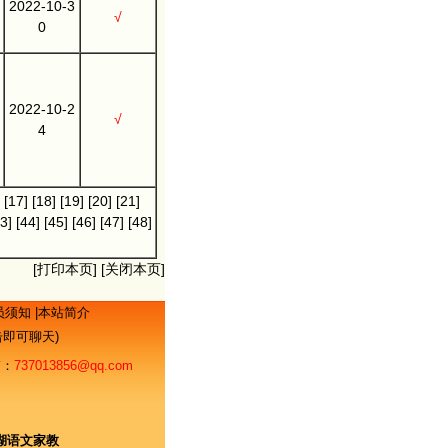
2022-10-3
√
0
2022-10-2
√
4
[17]
[18]
[19]
[20]
[21]
3]
[44]
[45]
[46]
[47]
[48]
[
打印本页
] [
关闭本页
]
员须知
|
本站简介
点击即可聊天)
：
737013856@qq.com
湖语文家教