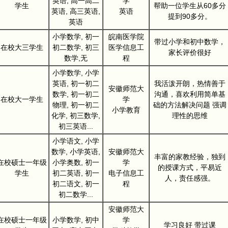
英语, 高一高二
学
学生
帮助一位学生从60多分
英语, 高三英语,
英语
提到90多分。
英语
小学数学, 初一
皖南医学院
带过小学和初中数学，
在校大三学生
初二数学, 初三
医学信息工
家长评价很好
数学,无
程
小学数学, 小学
英语, 初一初二
我活泼开朗，热情善于
安徽师范大
数学, 初一初二
沟通，喜欢利用简单基
在校大一学生
学
物理, 初一初二
础的方法解决问题 强调
小学教育
化学, 初三数学,
理性的思维
初三英语...
小学语文, 小学
数学, 小学英语,
安徽师范大
丰富的家教经验，独到
在校硕士一年级
小学奥数, 初一
学
的授课方式，平易近
学生
初二英语, 初一
电子信息工
人，责任感强。
初二语文, 初一
程
初二数学...
安徽师范大
在校硕士一年级
小学数学, 初中
学
学习良好 带过课