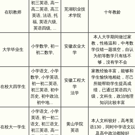
初三英语, 高一
高二英语, 高三
芜湖职业技
在职教师
十年教龄
英语, 法语, 托
术学院
福, 英语六级,
英语四级, ...
本人大学期间做过家
教，性格温和，中考数
小学数学, 初一
安徽农业大
大学毕业生
学仅错一题填空，自认
初二数学,
学
为初等数学只有练不
够，没有学不会
小学语文, 小学
家教经验丰富，能够和
数学, 小学英语,
学生愉快地相处，尽己
安徽工程大
初一初二英语,
所能帮助学生提高成
在校大四学生
学
初三英语, 初中
绩，已通过英语四六
法学
历史, 初中政治,
级，文科生，政治地理
初中地...
知识比较丰富
小学语文, 小学
英语, 初一初二
本人文科较好，高考英
语文, 初三语文,
黄山学院
在校大一学生
语130，同时中学语文以
初三英语, 高一
英语
及高中政治都较好