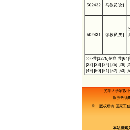
502432
马教员[女]
502431
缪教员[男]
>>>共[1275]信息 共[64
[22]
[23]
[24]
[25]
[26]
[2
[49]
[50]
[51]
[52]
[53]
[5
芜湖大学家教
服务热线
© 版权所有 国家工
本站搜索