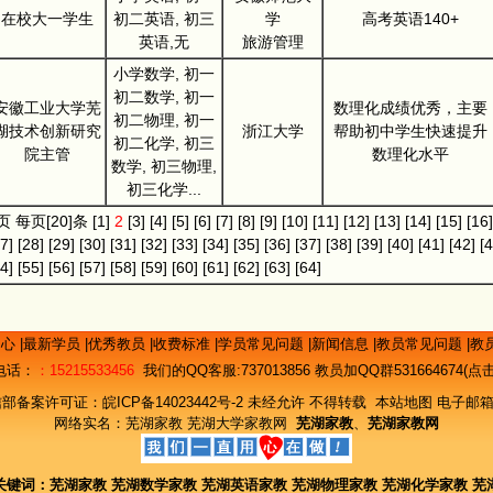
在校大一学生
初二英语, 初三
学
高考英语140+
英语,无
旅游管理
小学数学, 初一
初二数学, 初一
安徽工业大学芜
数理化成绩优秀，主要
初二物理, 初一
湖技术创新研究
浙江大学
帮助初中学生快速提升
初二化学, 初三
院主管
数理化水平
数学, 初三物理,
初三化学...
]页 每页[20]条
[1]
2
[3]
[4]
[5]
[6]
[7]
[8]
[9]
[10]
[11]
[12]
[13]
[14]
[15]
[16]
7]
[28]
[29]
[30]
[31]
[32]
[33]
[34]
[35]
[36]
[37]
[38]
[39]
[40]
[41]
[42]
[4
4]
[55]
[56]
[57]
[58]
[59]
[60]
[61]
[62]
[63]
[64]
中心
|
最新学员
|
优秀教员
|
收费标准
|
学员常见问题
|
新闻信息
|
教员常见问题
|
教
电话：
：15215533456
我们的QQ客服:
737013856
教员加QQ群531664674(
信部备案许可证：
皖ICP备14023442号-2
未经允许 不得转载
本站地图
电子邮箱
网络实名：
芜湖家教
芜湖大学家教网
芜湖家教
、
芜湖家教网
关键词：
芜湖家教
芜湖数学家教
芜湖英语家教
芜湖物理家教
芜湖化学家教
芜