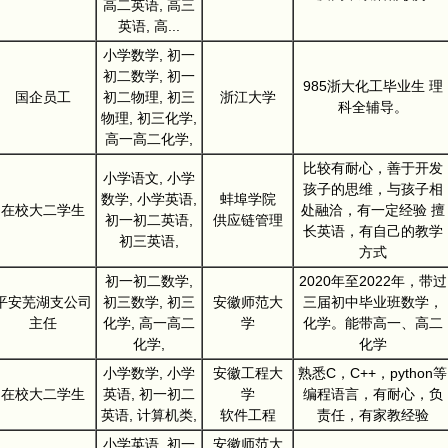
高二英语, 高三
英语, 高...
小学数学, 初一
初二数学, 初一
985浙大化工毕业生 理
国企员工
初二物理, 初三
浙江大学
科全辅导。
物理, 初三化学,
高一高二化学,
比较有耐心，善于开发
小学语文, 小学
孩子的思维，与孩子相
数学, 小学英语,
蚌埠学院
在校大二学生
处融洽，有一定经验 擅
初一初二英语,
供应链管理
长英语，有自己的教学
初三英语,
方式
初一初二数学,
2020年至2022年，带过
平安芜湖支公司
初三数学, 初三
安徽师范大
三届初中毕业班数学，
主任
化学, 高一高二
学
化学。能带高一、高二
化学,
化学
小学数学, 小学
安徽工程大
熟悉C，C++，python等
在校大二学生
英语, 初一初二
学
编程语言，有耐心，负
英语, 计算机类,
软件工程
责任，有家教经验
小学英语, 初一
安徽师范大