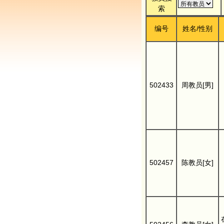
索
编号
姓名/性别
502433
周教员[男]
502457
陈教员[女]