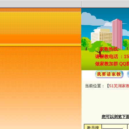
家教热线:
请家教电话
：15
做家教加群
QQ群
当前位置：【
51芜湖家
您可以浏览下面的
教员搜