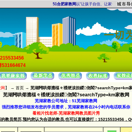
51合肥家教网
以“让孩子自信、让家长放心”为服务宗
215533456
531664674
教网
】 →
首页
→
芜湖闁哄倻澧楅々褑绠涙担鍐伆閻?searchType=km
芜湖闁哄倻澧楅々褑绠涙担鍐伆閻?searchType=km家教网
芜湖家教公司地址：51芜湖家教网
强烈推荐您详细发布您的学员需求，芜湖家教将在24小时内电话联系你
看相片找老师-芜湖家教网教员图片秀
教员简历,预约您认为合适的教员.也可以直接拨打：15215533456，QQ群