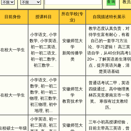
教员
所在学校(专
目前身份
授课科目
自我描述特长展示
业)
教学态度认真负责，对
小学语文, 小学
待学生富有耐心，有着
数学, 小学英语,
安徽师范大
自己的一套学习方法
初一初二英语,
学
论、学习逻辑！ 高三英
在校大一学生
初一初二语文,
新闻传播学
语自学，从40分到高考1
初一初二数学,
类
20+，了解英语差生薄弱
初三数学...
点，提升英语兴趣，清
楚英语基础
小学语文, 小学
普通话考试二甲，英语
数学, 初一初二
安徽师范大
四级通过。高中物理奥
数学, 初一初二
在校大一学生
学
林匹克竞赛南京市一等
物理, 初三数学,
教育技术学
奖。 寒假有过支教经
初三物理, 初中
历。
地理, 初...
小学英语, 初一
三年小初高授课经验，
初二英语, 初三
安徽师范大
在校硕士一年级
目前主带高三英语，曾