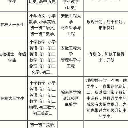
学生
历史, 高中历史,
学科教学
（历史）
小学语文, 小学
安徽工程大
数学, 小学英语,
学
乐观开朗，易于相处，
在校大一学生
初一初二语文,
材料科学与
形象良好
初一初二数学,
工程
小学数学, 小学
英语, 初一初二
安徽工程大
在校硕士一年级
英语, 初一初二
学
有耐心，和孩子聊得
学生
数学, 初一初二
管理科学与
来，开朗
物理, 初一初二
工程
化学, 初三...
:我曾经带过一个初一的
小学数学, 小学
学生，一直带到他到初
英语, 初一初二
皖南医学院
二。所以我非常了解初
英语, 初一初二
在校大三学生
滨江校区
中课程，并且该学生的
数学, 初一初二
麻醉学
成绩有大幅度提升。之
物理, 初三数学,
前也带过六年级升初中
初三英语...
的学生。
初一初二英语,