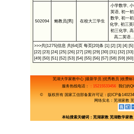
小学数学, 
英语, 初一
数学, 初一
502094
鲍教员[男]
在校大三学生
化学, 初三英
初三化学, 
高二英语..
>>>共[1275]信息 共[64]页 每页[20]条
[1]
[2]
[3]
[4]
[5]
[22]
[23]
[24]
[25]
[26]
[27]
[28]
[29]
[30]
[31]
[32]
[33]
[49]
[50]
[51]
[52]
[53]
[54]
[55]
[56]
[57]
[58]
[59]
[60]
芜湖大学家教中心
|
最新学员
|
优秀教员
|
收费标
服务热线电话：
：15215533456
我们的Q
© 版权所有 国家工信部备案许可证：
皖ICP备14023
网络实名：
芜湖家教
本站搜索关键词：
芜湖家教
芜湖数学家教