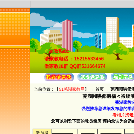
家教热线:
请家教电话
：15215533456
做家教加群
QQ群531664674
当前位置：【
51芜湖家教网
】 →
首页
→
芜湖闁哄倻澧
芜湖闁哄倻澧楅々褑绠涙担鍐
芜湖家教
强烈推荐您详细发布您的学
看相片找老
您可以浏览下面的教员简历,预约您认为合适的教员.
教员搜