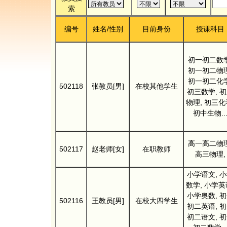
索
编号
姓名/性别
目前身份
授课科目
初一初二数学
初一初二物理
初一初二化学
502118
张教员[男]
在校其他学生
初三数学, 
物理, 初三化
初中生物..
高一高二物理
502117
赵老师[女]
在职教师
高三物理,
小学语文, 
数学, 小学英
小学奥数, 
502116
王教员[男]
在校大四学生
初二英语, 
初二语文, 