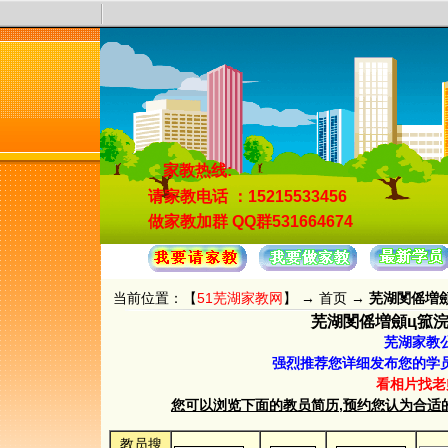
家教热线:
请家教电话
：15215533456
做家教加群
QQ群531664674
当前位置：【
51芜湖家教网
】 →
首页
→
芜湖閺傜増顩ц
芜湖閺傜増顩ц箛浣冨
芜湖家教
强烈推荐您详细发布您的学
看相片找老
您可以浏览下面的教员简历,预约您认为合适的教员.
教员搜