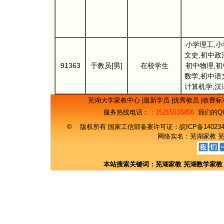
小学理工,小
文史,初中政
91363
于教员[男]
在校学生
初中物理,初
数学,初中语
计算机学,汉
芜湖大学家教中心
|
最新学员
|
优秀教员
|
收费标
服务热线电话：
：15215533456
我们的Q
© 版权所有 国家工信部备案许可证：
皖ICP备14023
网络实名：
芜湖家教
本站搜索关键词：
芜湖家教
芜湖数学家教