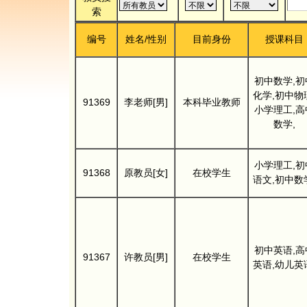
索
编号
姓名/性别
目前身份
授课科目
初中数学,初
化学,初中物
91369
李老师[男]
本科毕业教师
小学理工,高
数学,
小学理工,初
91368
原教员[女]
在校学生
语文,初中数
初中英语,高
91367
许教员[男]
在校学生
英语,幼儿英