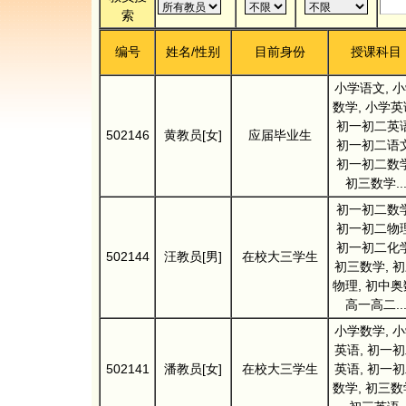
索
编号
姓名/性别
目前身份
授课科目
小学语文, 
数学, 小学英
初一初二英语
502146
黄教员[女]
应届毕业生
初一初二语文
初一初二数学
初三数学..
初一初二数学
初一初二物理
初一初二化学
502144
汪教员[男]
在校大三学生
初三数学, 
物理, 初中奥
高一高二..
小学数学, 
英语, 初一
502141
潘教员[女]
在校大三学生
英语, 初一
数学, 初三数