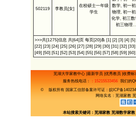
在校硕士一年级
数学, 初一
502119
李教员[女]
学生
物理, 初一
化学, 初三数
初三物理..
>>>共[1275]信息 共[64]页 每页[20]条
[1]
[2]
[3]
[4]
[5]
[22]
[23]
[24]
[25]
[26]
[27]
[28]
[29]
[30]
[31]
[32]
[33]
[49]
[50]
[51]
[52]
[53]
[54]
[55]
[56]
[57]
[58]
[59]
[60]
芜湖大学家教中心
|
最新学员
|
优秀教员
|
收费标
服务热线电话：
：15215533456
我们的Q
© 版权所有 国家工信部备案许可证：
皖ICP备14023
网络实名：
芜湖家教
本站搜索关键词：
芜湖家教
芜湖数学家教