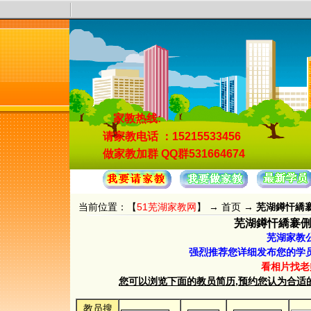
家教热线:
请家教电话
：15215533456
做家教加群
QQ群531664674
当前位置：【
51芜湖家教网
】 →
首页
→
芜湖鐏忓繑褰侀
芜湖鐏忓繑褰侀悶?
芜湖家教
强烈推荐您详细发布您的学
看相片找老
您可以浏览下面的教员简历,预约您认为合适的教员.
教员搜