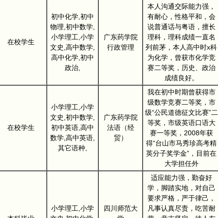
本人沟通交际能力强，
初中化学,初中
有耐心，性格平和，会
物理,初中数学,
说普通话与粤语，擅长
小学理工,小学
广东药学院
理科，理科成绩一直名
在校学生
文史,高中数学,
行政管理
列前茅，本人高中时x科
高中化学,初中
为化学，曾获市化学竞
政治,
赛二等奖，历史、政治
成绩良好。
我在初中时期曾获得市
级数学竞赛二等奖，市
小学理工,小学
级“公民道德征文比赛”二
文史,初中数学,
广东药学院
等奖，市级英语口语大
在校学生
初中英语,高中
法语（经
赛一等奖，2008年获
数学,高中英语,
贸）
得“台山市马秀珍高考精
其它语种,
英分子奖学金”，目前在
大学担任外
适应能力强，勤奋好
学，脚踏实地，对自己
要求严格，严于律己，
小学理工,小学
四川师范大
凡事认真尽责，吃苦耐