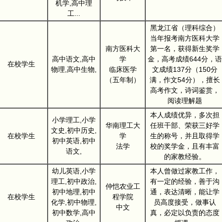
机学,高中理
工...
黑龙江省（理科综合）
当年报考南方医科大学
南方医科大
第一名，获得新生奖学
高中语文,高中
学
金，高考成绩644分，语
在校学生
物理,高中生物,
临床医学
文成绩137分（150分
（五年制）
满，作文54分），擅长
高考作文，诗词鉴赏，
阅读理解题
本人成绩优异，多次担
小学理工,小学
华南理工大
任班干部、荣获三好学
文史,初中历史,
在校学生
学
生的称号，并且取得学
初中英语,初中
法学
校的奖学金，且有丰富
语文,
的家教经验。
幼儿英语,小学
本人曾做过家教工作，
理工,初中政治,
有一定的经验，善于沟
仲恺农业工
初中地理,初中
通，表达清晰，能让学
在校学生
程学院
化学,初中物理,
员高度接受，做事认
中文
初中数学,高中
真，必定以负责的态度