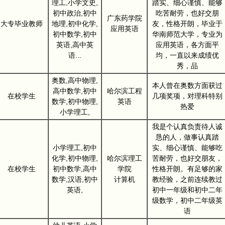
理工,小学文史,
踏实、细心谨慎、能够
初中政治,初中
吃苦耐劳，也好交朋
广东药学院
大专毕业教师
地理,初中化学,
友，性格开朗，毕业于
应用英语
初中数学,初中
华南师范大学，专业为
英语,高中英
应用英语，各方面平
语...
均，一直以来成绩优
秀，品
奥数,高中物理,
本人曾在奥数方面获过
高中数学,初中
哈尔滨工程
在校学生
几项奖项，对理科特别
数学,初中物理,
英语
热爱
小学理工,
我是个认真负责待人诚
恳的人，做事认真踏
小学理工,初中
实、细心谨慎、能够吃
化学,初中物理,
哈尔滨理工
苦耐劳，也好交朋友，
在校学生
初中数学,高中
学院
性格开朗。有足够的家
数学,汉语,初中
计算机
教经验，之前连续教过
英语,
初中一年级和初中二年
级数学，初中二年级英
语