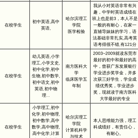
我从小对英语非常有兴
趣，中学时英语成绩在
哈尔滨理工
班上也是前3，本人不是
初中英语,高中
在校学生
学院
一般的有耐心，在家一
英语,
医学检验
直辅导妹妹的学习，语
法基础非常扎实,高考英
语考得很不错,有121分
2003~2009就读东莞市
幼儿英语,小学
最好的初中和最好的高
理工,小学文史,
南方医科大
中，曾获广东发展银行
初中化学,初中
学
学业进步奖学金，并多
在校学生
生物,初中数学,
临床医学五
次获三好学生，学业成
初中语文,初中
年制
绩优秀奖，学业进步
英语,初中物
奖，现就读于南方医科
理...
大学最好的专业
小学理工,初中
化学,初中物理,
哈尔滨理工
初中数学,高中
本人思维能力强，理工
学院
在校学生
数学,高中物理,
科成绩好，有责任心，
计算机科学
高中化学,计算
有耐心。
与技术