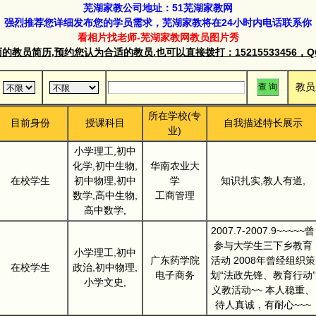
芜湖家教公司地址：51芜湖家教网
强烈推荐您详细发布您的学员需求，芜湖家教将在24小时内电话联系你
看相片找老师-芜湖家教网教员图片秀
教员简历,预约您认为合适的教员.也可以直接拨打：15215533456，QQ群
教员
所在学校(专
目前身份
授课科目
自我描述特长展示
业)
小学理工,初中
化学,初中生物,
华南农业大
在校学生
初中物理,初中
学
知识扎实,教人有道,
数学,高中生物,
工商管理
高中数学,
2007.7-2007.9~~~~~曾
参与大学生三下乡教育
小学理工,初中
广东药学院
活动 2008年曾经组织策
在校学生
政治,初中物理,
电子商务
划“法政先锋、教育行动”
小学文史,
义教活动~~ 本人稳重、
待人真诚，有耐心~~~