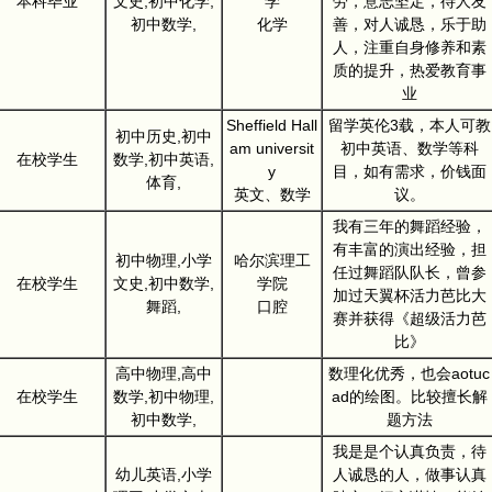
本科毕业
文史,初中化学,
学
劳，意志坚定，待人友
初中数学,
化学
善，对人诚恳，乐于助
人，注重自身修养和素
质的提升，热爱教育事
业
Sheffield Hall
留学英伦3载，本人可教
初中历史,初中
am universit
初中英语、数学等科
在校学生
数学,初中英语,
y
目，如有需求，价钱面
体育,
英文、数学
议。
我有三年的舞蹈经验，
有丰富的演出经验，担
初中物理,小学
哈尔滨理工
任过舞蹈队队长，曾参
在校学生
文史,初中数学,
学院
加过天翼杯活力芭比大
舞蹈,
口腔
赛并获得《超级活力芭
比》
高中物理,高中
数理化优秀，也会aotuc
在校学生
数学,初中物理,
ad的绘图。比较擅长解
初中数学,
题方法
我是是个认真负责，待
幼儿英语,小学
人诚恳的人，做事认真