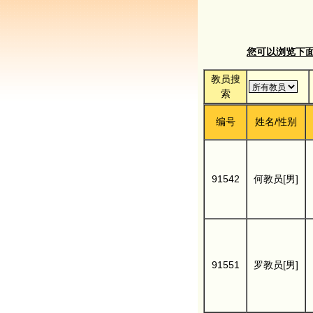
您可以浏览下面的
教员搜
索
编号
姓名/性别
91542
何教员[男]
91551
罗教员[男]