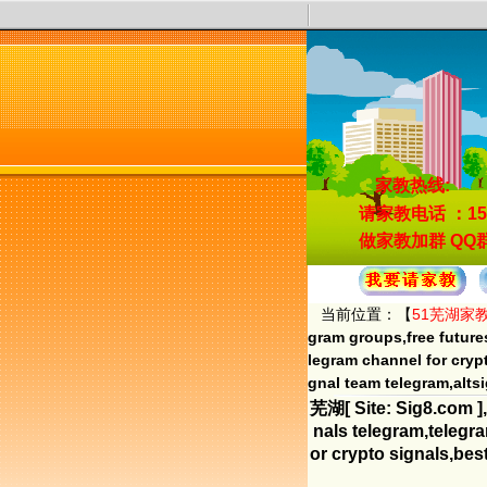
家教热线:
请家教电话
：15
做家教加群
QQ群
当前位置：【
51芜湖家
gram groups,free future
legram channel for cryp
gnal team telegram,alt
芜湖[ Site: Sig8.com ],
nals telegram,telegra
or crypto signals,bes