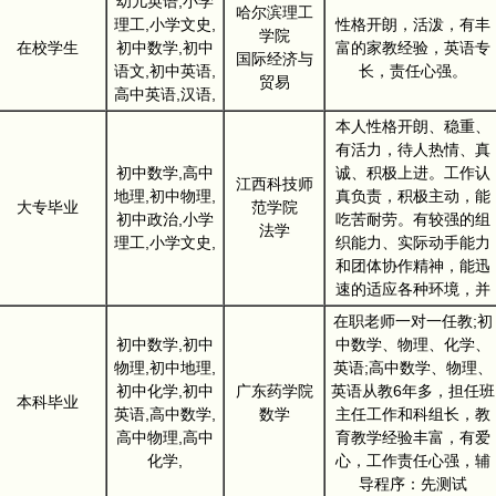
幼儿英语,小学
哈尔滨理工
理工,小学文史,
性格开朗，活泼，有丰
学院
在校学生
初中数学,初中
富的家教经验，英语专
国际经济与
语文,初中英语,
长，责任心强。
贸易
高中英语,汉语,
本人性格开朗、稳重、
有活力，待人热情、真
初中数学,高中
诚、积极上进。工作认
江西科技师
地理,初中物理,
真负责，积极主动，能
大专毕业
范学院
初中政治,小学
吃苦耐劳。有较强的组
法学
理工,小学文史,
织能力、实际动手能力
和团体协作精神，能迅
速的适应各种环境，并
在职老师一对一任教;初
初中数学,初中
中数学、物理、化学、
物理,初中地理,
英语;高中数学、物理、
初中化学,初中
广东药学院
英语从教6年多，担任班
本科毕业
英语,高中数学,
数学
主任工作和科组长，教
高中物理,高中
育教学经验丰富，有爱
化学,
心，工作责任心强，辅
导程序：先测试