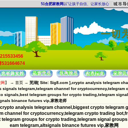
51合肥家教网
以“让孩子自信、让家长放心”为服务宗旨，以“
215533456
531664674
教网
】 →
首页
→
芜湖[ Site: Sig8.com ],crypto analysis telegram cha
s signals telegram,telegram channel for cryptocurrency,telegram cr
to signals,best telegram groups for crypto trading,telegram signal
signals binance futures vip,家教老师
crypto analysis telegram channel,biggest crypto telegram g
m channel for cryptocurrency,telegram crypto trading bot,f
t telegram groups for crypto trading,telegram signal groups 
eam telegram,altsignals binance futures vip,家教网