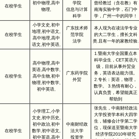
初中物理,高中
学院
曾经教过（含在教）有
在校学生
物理,
信息与计算
南海实验中学，石门中
科学
学，广州一中的同学！
小学文史,初中
广东技术师
本人现为在读法学专业
地理,初中语文,
在校学生
范学院
的大二学生，擅长文科
高中地理,高中
法学
类.且有一年的家教经验.
语文,初中英语,
1.暨南大学全国重点本
科毕业生，CET英语六
高中物理,高中
级，目前从事外贸业
英语,高中数学,
广东药学院
务，英语表达能力强。
在校学生
高中生物,初中
外贸
2.专长：英语，物理，
物理,初中数学,
数学。 3.热情有耐心，
初中英语,
认真负责，希望能真正
帮助到
张先生，中南财经政法
小学理工,小学
大学投资学本科大四学
文史,初中历史,
生，辅修会计学第二学
初中政治,初中
中南财经政
位，现保送至暨南大学
在校学生
数学,初中语文,
法大学
经济学院2010年研究
初中英语,高中
投资学