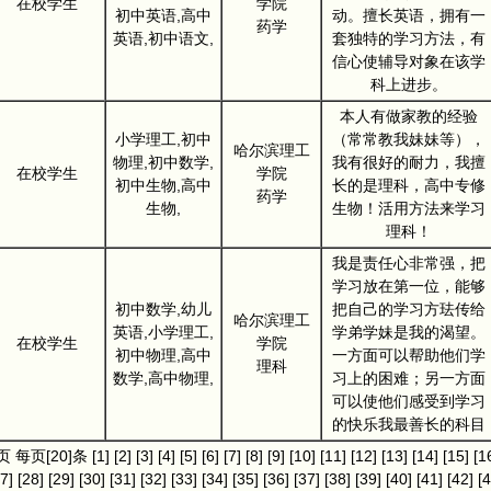
在校学生
学院
初中英语,高中
动。擅长英语，拥有一
药学
英语,初中语文,
套独特的学习方法，有
信心使辅导对象在该学
科上进步。
本人有做家教的经验
小学理工,初中
（常常教我妹妹等），
哈尔滨理工
物理,初中数学,
我有很好的耐力，我擅
在校学生
学院
初中生物,高中
长的是理科，高中专修
药学
生物,
生物！活用方法来学习
理科！
我是责任心非常强，把
学习放在第一位，能够
初中数学,幼儿
把自己的学习方珐传给
哈尔滨理工
英语,小学理工,
学弟学妹是我的渴望。
在校学生
学院
初中物理,高中
一方面可以帮助他们学
理科
数学,高中物理,
习上的困难；另一方面
可以使他们感受到学习
的快乐我最善长的科目
]页 每页[20]条
[1]
[2]
[3]
[4]
[5]
[6]
[7]
[8]
[9]
[10]
[11]
[12]
[13]
[14]
[15]
[1
7]
[28]
[29]
[30]
[31]
[32]
[33]
[34]
[35]
[36]
[37]
[38]
[39]
[40]
[41]
[42]
[4