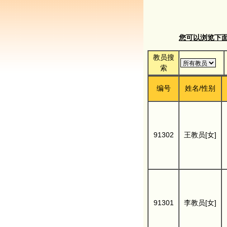
您可以浏览下面的
教员搜
索
编号
姓名/性别
91302
王教员[女]
91301
李教员[女]