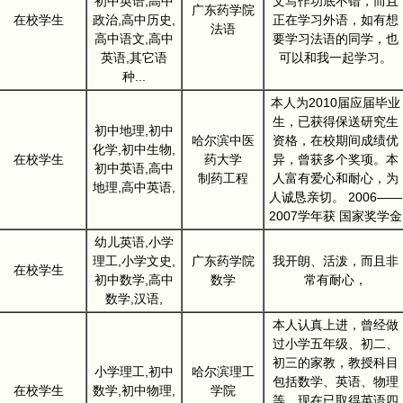
初中英语,高中
文写作功底不错，而且
广东药学院
在校学生
政治,高中历史,
正在学习外语，如有想
法语
高中语文,高中
要学习法语的同学，也
英语,其它语
可以和我一起学习。
种...
本人为2010届应届毕业
生，已获得保送研究生
初中地理,初中
哈尔滨中医
资格，在校期间成绩优
化学,初中生物,
在校学生
药大学
异，曾获多个奖项。本
初中英语,高中
制药工程
人富有爱心和耐心，为
地理,高中英语,
人诚恳亲切。 2006——
2007学年获 国家奖学金
幼儿英语,小学
理工,小学文史,
广东药学院
我开朗、活泼，而且非
在校学生
初中数学,高中
数学
常有耐心，
数学,汉语,
本人认真上进，曾经做
过小学五年级、初二、
初三的家教，教授科目
小学理工,初中
哈尔滨理工
包括数学、英语、物理
在校学生
数学,初中物理,
学院
等。现在已取得英语四