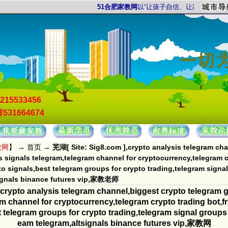
51合肥家教网
以“让孩子自信、让家长放心”为服务
215533456
531664674
教网
】 →
首页
→
芜湖[ Site: Sig8.com ],crypto analysis telegram cha
s signals telegram,telegram channel for cryptocurrency,telegram cr
to signals,best telegram groups for crypto trading,telegram signal
signals binance futures vip,家教老师
crypto analysis telegram channel,biggest crypto telegram g
m channel for cryptocurrency,telegram crypto trading bot,f
t telegram groups for crypto trading,telegram signal groups 
eam telegram,altsignals binance futures vip,家教网