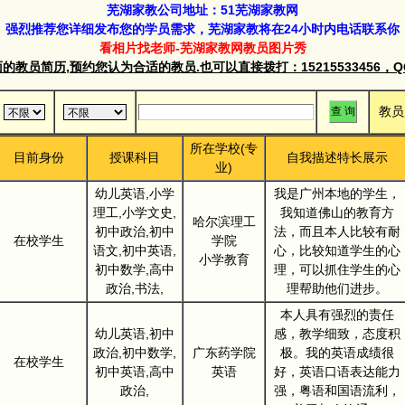
芜湖家教公司地址：51芜湖家教网
强烈推荐您详细发布您的学员需求，芜湖家教将在24小时内电话联系你
看相片找老师-芜湖家教网教员图片秀
教员简历,预约您认为合适的教员.也可以直接拨打：15215533456，QQ群
教员
所在学校(专
目前身份
授课科目
自我描述特长展示
业)
幼儿英语,小学
我是广州本地的学生，
理工,小学文史,
我知道佛山的教育方
哈尔滨理工
初中政治,初中
法，而且本人比较有耐
在校学生
学院
语文,初中英语,
心，比较知道学生的心
小学教育
初中数学,高中
理，可以抓住学生的心
政治,书法,
理帮助他们进步。
本人具有强烈的责任
幼儿英语,初中
感，教学细致，态度积
政治,初中数学,
广东药学院
极。我的英语成绩很
在校学生
初中英语,高中
英语
好，英语口语表达能力
政治,
强，粤语和国语流利，