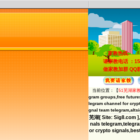
家教热线:
请家教电话
：15
做家教加群
QQ群
当前位置：【
51芜湖家
gram groups,free future
legram channel for cryp
gnal team telegram,alt
芜湖[ Site: Sig8.com ],
nals telegram,telegra
or crypto signals,bes