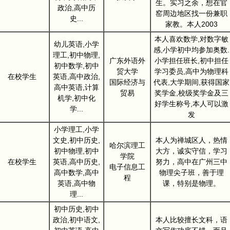
生。实习之余，想在官
政治,高中历
窑周边地区找一份兼职
史...
家教。本人2003
本人喜欢数学,对数字敏
幼儿英语,小学
感,小学初中均参加奥数.
理工,初中物理,
广东外语外
小学担任班长,初中担任
初中数学,初中
贸大学
学习委员,高中为物理科
在校学生
英语,高中政治,
国际经济与
代表,大学期间,获得国家
高中英语,计算
贸易
奖学金,校级奖学金及三
机学,初中化
好学生称号,本人可以激
学...
发
小学理工,小学
文史,初中历史,
本人为禅城区人，热情
哈尔滨理工
初中物理,初中
大方，诚实守信，学习
学院
在校学生
英语,高中历史,
努力，高中在广州三中
电子信息工
高中数学,高中
物理尖子班，善于理
程
英语,高中物
课，特别是物理。
理...
初中历史,初中
政治,初中语文,
本人比较擅长文科，语