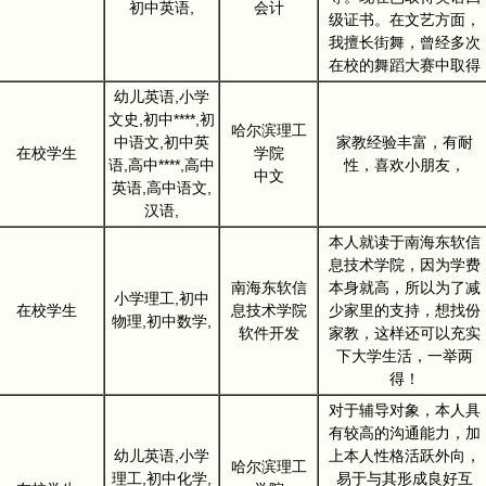
初中英语,
会计
级证书。在文艺方面，
我擅长街舞，曾经多次
在校的舞蹈大赛中取得
幼儿英语,小学
文史,初中****,初
哈尔滨理工
中语文,初中英
家教经验丰富，有耐
在校学生
学院
语,高中****,高中
性，喜欢小朋友，
中文
英语,高中语文,
汉语,
本人就读于南海东软信
息技术学院，因为学费
南海东软信
本身就高，所以为了减
小学理工,初中
在校学生
息技术学院
少家里的支持，想找份
物理,初中数学,
软件开发
家教，这样还可以充实
下大学生活，一举两
得！
对于辅导对象，本人具
有较高的沟通能力，加
幼儿英语,小学
上本人性格活跃外向，
哈尔滨理工
理工,初中化学,
易于与其形成良好互