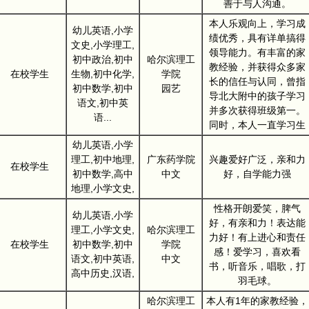
善于与人沟通。
本人乐观向上，学习成
幼儿英语,小学
绩优秀，具有详单搞得
文史,小学理工,
领导能力。有丰富的家
初中政治,初中
哈尔滨理工
教经验，并获得众多家
在校学生
生物,初中化学,
学院
长的信任与认同，曾指
初中数学,初中
园艺
导北大附中的孩子学习
语文,初中英
并多次获得班级第一。
语...
同时，本人一直学习生
幼儿英语,小学
理工,初中地理,
广东药学院
兴趣爱好广泛，亲和力
在校学生
初中数学,高中
中文
好，自学能力强
地理,小学文史,
性格开朗爱笑，脾气
幼儿英语,小学
好，有亲和力！表达能
理工,小学文史,
哈尔滨理工
力好！有上进心和责任
在校学生
初中数学,初中
学院
感！爱学习，喜欢看
语文,初中英语,
中文
书，听音乐，唱歌，打
高中历史,汉语,
羽毛球。
哈尔滨理工
本人有1年的家教经验，