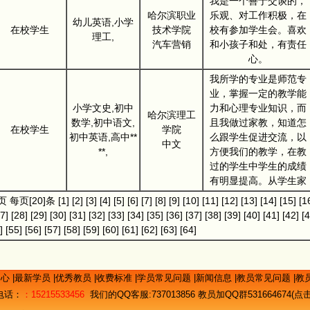
我是一个善于交谈的，
哈尔滨职业
乐观、对工作积极，在
幼儿英语,小学
在校学生
技术学院
校有参加学生会。喜欢
理工,
汽车营销
和小孩子和处，有责任
心。
我所学的专业是师范专
业，掌握一定的教学能
小学文史,初中
力和心理专业知识，而
哈尔滨理工
数学,初中语文,
且我做过家教，知道怎
在校学生
学院
初中英语,高中**
么跟学生促进交流，以
中文
**,
方便我们的教学，在教
过的学生中学生的成绩
有明显提高。从学生家
]页 每页[20]条
[1]
[2]
[3]
[4]
[5]
[6]
[7]
[8]
[9]
[10]
[11]
[12]
[13]
[14]
[15]
[1
7]
[28]
[29]
[30]
[31]
[32]
[33]
[34]
[35]
[36]
[37]
[38]
[39]
[40]
[41]
[42]
[4
]
[55]
[56]
[57]
[58]
[59]
[60]
[61]
[62]
[63]
[64]
中心
|
最新学员
|
优秀教员
|
收费标准
|
学员常见问题
|
新闻信息
|
教员常见问题
|
教
电话：
：15215533456
我们的QQ客服:
737013856
教员加QQ群531664674(