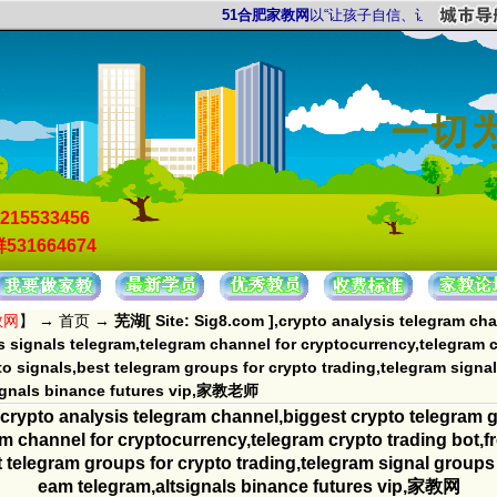
51合肥家教网
以“让孩子自信、让家长放心”为服
215533456
531664674
教网
】 →
首页
→
芜湖[ Site: Sig8.com ],crypto analysis telegram cha
s signals telegram,telegram channel for cryptocurrency,telegram cr
to signals,best telegram groups for crypto trading,telegram signal
signals binance futures vip,家教老师
crypto analysis telegram channel,biggest crypto telegram g
m channel for cryptocurrency,telegram crypto trading bot,f
t telegram groups for crypto trading,telegram signal groups 
eam telegram,altsignals binance futures vip,家教网