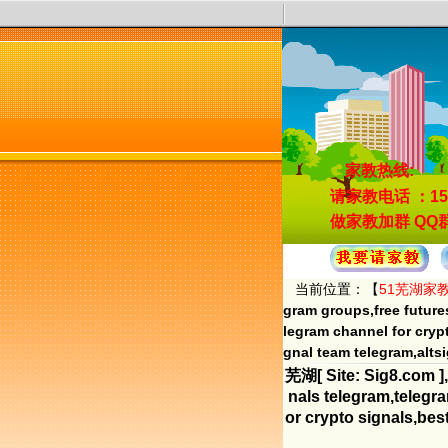
家教热线:
请家教电话
：15
做家教加群
QQ群
当前位置：【
51芜湖家
gram groups,free future
legram channel for cryp
gnal team telegram,alt
芜湖[ Site: Sig8.com ],
nals telegram,telegra
or crypto signals,bes