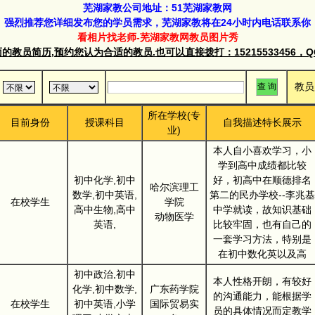
芜湖家教公司地址：51芜湖家教网
强烈推荐您详细发布您的学员需求，芜湖家教将在24小时内电话联系你
看相片找老师-芜湖家教网教员图片秀
教员简历,预约您认为合适的教员.也可以直接拨打：15215533456，QQ群
教员
所在学校(专
目前身份
授课科目
自我描述特长展示
业)
本人自小喜欢学习，小
学到高中成绩都比较
初中化学,初中
好，初高中在顺德排名
哈尔滨理工
数学,初中英语,
第二的民办学校--李兆基
在校学生
学院
高中生物,高中
中学就读，故知识基础
动物医学
英语,
比较牢固，也有自己的
一套学习方法，特别是
在初中数化英以及高
初中政治,初中
本人性格开朗，有较好
化学,初中数学,
广东药学院
的沟通能力，能根据学
在校学生
初中英语,小学
国际贸易实
员的具体情况而定教学