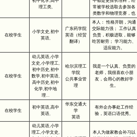
初中化学,高中
中都是更擅长理科，经
理工类,
常被学校选取去参加各
类数学和物理竞赛，也
本人： 性格开朗，沟通
广东药学院
交际能力强； 工作认真
小学文史,初中
在校学生
英语（经贸
负责，积极进取，能够
英语,
翻译）
吃苦耐劳； 学习能力、
适应能力。
幼儿英语,小学
文史,小学理工,
哈尔滨理工
我是一个认真、负责的
初中历史,初中
学院
老师，我很喜欢小朋
在校学生
数学,初中英语,
公共事业管
友，会用心的教好学
高中历史,初中
理
生。
化学,初中地
理...
华东交通大
初中英语,高中
有外企办事处工作经
在校学生
学
英语,
验，英语口语优秀。
英语
幼儿英语,小学
理工,小学文史,
本人为做家教会补习以