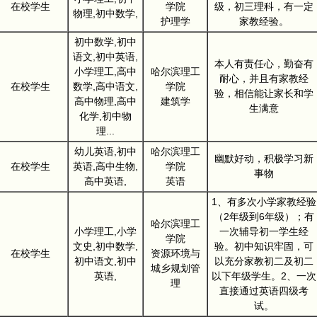
在校学生
学院
级，初三理科，有一定
物理,初中数学,
护理学
家教经验。
初中数学,初中
语文,初中英语,
本人有责任心，勤奋有
小学理工,高中
哈尔滨理工
耐心，并且有家教经
在校学生
数学,高中语文,
学院
验，相信能让家长和学
高中物理,高中
建筑学
生满意
化学,初中物
理...
幼儿英语,初中
哈尔滨理工
幽默好动，积极学习新
在校学生
英语,高中生物,
学院
事物
高中英语,
英语
1、有多次小学家教经验
（2年级到6年级）；有
哈尔滨理工
小学理工,小学
一次辅导初一学生经
学院
文史,初中数学,
验。初中知识牢固，可
在校学生
资源环境与
初中语文,初中
以充分家教初二及初二
城乡规划管
英语,
以下年级学生。2、一次
理
直接通过英语四级考
试。