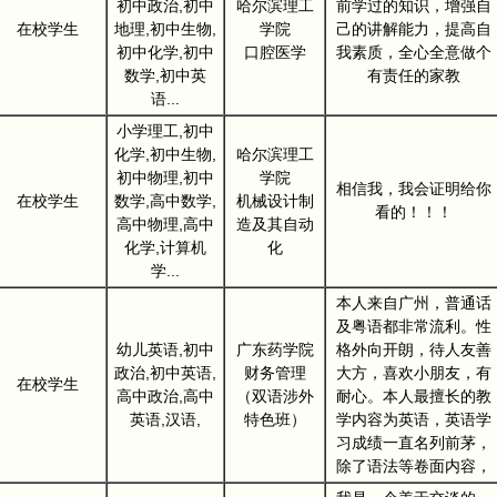
初中政治,初中
哈尔滨理工
前学过的知识，增强自
在校学生
地理,初中生物,
学院
己的讲解能力，提高自
初中化学,初中
口腔医学
我素质，全心全意做个
数学,初中英
有责任的家教
语...
小学理工,初中
化学,初中生物,
哈尔滨理工
初中物理,初中
学院
相信我，我会证明给你
在校学生
数学,高中数学,
机械设计制
看的！！！
高中物理,高中
造及其自动
化学,计算机
化
学...
本人来自广州，普通话
及粤语都非常流利。性
幼儿英语,初中
广东药学院
格外向开朗，待人友善
政治,初中英语,
财务管理
大方，喜欢小朋友，有
在校学生
高中政治,高中
（双语涉外
耐心。本人最擅长的教
英语,汉语,
特色班）
学内容为英语，英语学
习成绩一直名列前茅，
除了语法等卷面内容，