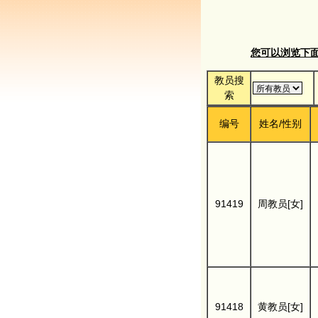
您可以浏览下面的
教员搜
索
编号
姓名/性别
91419
周教员[女]
91418
黄教员[女]