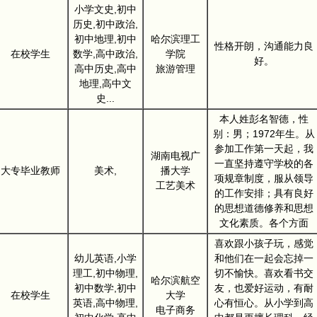
小学文史,初中
历史,初中政治,
初中地理,初中
哈尔滨理工
性格开朗，沟通能力良
在校学生
数学,高中政治,
学院
好。
高中历史,高中
旅游管理
地理,高中文
史...
本人姓彭名智德，性
别：男；1972年生。从
参加工作第一天起，我
湖南电视广
一直坚持遵守学校的各
大专毕业教师
美术,
播大学
项规章制度，服从领导
工艺美术
的工作安排；具有良好
的思想道德修养和思想
文化素质。各个方面
喜欢跟小孩子玩，感觉
幼儿英语,小学
和他们在一起会忘掉一
理工,初中物理,
切不愉快。喜欢看书交
哈尔滨航空
初中数学,初中
友，也爱好运动，有耐
在校学生
大学
英语,高中物理,
心有恒心。从小学到高
电子商务