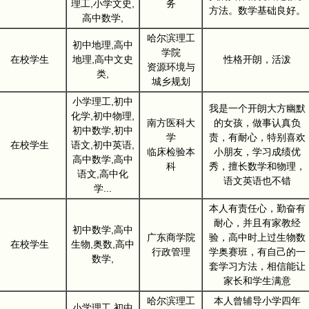
理工,小学文史,
务
方法。数学基础良好。
高中数学,
哈尔滨理工
初中地理,高中
学院
在校学生
地理,高中文史
性格开朗，活泼
资源环境与
类,
城乡规划
小学理工,初中
我是一个开朗大方幽默
化学,初中物理,
南方医科大
的女孩，做事认真负
初中数学,初中
学
责，有耐心，特别喜欢
在校学生
语文,初中英语,
临床检验本
小朋友，学习成绩优
高中数学,高中
科
秀，擅长数学和物理，
语文,高中化
语文英语也不错
学...
本人有责任心，勤奋有
耐心，并且有家教经
初中数学,高中
广东商学院
验，高中时上过生物数
在校学生
生物,奥数,高中
行政管理
学奥赛班，有自己的一
数学,
套学习方法，相信能让
家长和学生满意
哈尔滨理工
本人曾辅导小学四年
小学理工,初中