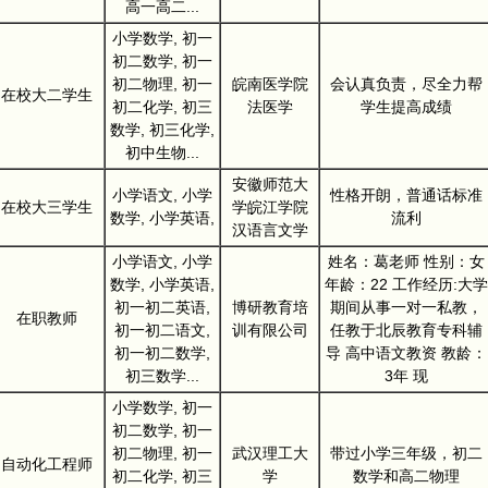
高一高二...
小学数学, 初一
初二数学, 初一
初二物理, 初一
皖南医学院
会认真负责，尽全力帮
在校大二学生
初二化学, 初三
法医学
学生提高成绩
数学, 初三化学,
初中生物...
安徽师范大
小学语文, 小学
性格开朗，普通话标准
在校大三学生
学皖江学院
数学, 小学英语,
流利
汉语言文学
小学语文, 小学
姓名：葛老师 性别：女
数学, 小学英语,
年龄：22 工作经历:大学
初一初二英语,
博研教育培
期间从事一对一私教，
在职教师
初一初二语文,
训有限公司
任教于北辰教育专科辅
初一初二数学,
导 高中语文教资 教龄：
初三数学...
3年 现
小学数学, 初一
初二数学, 初一
初二物理, 初一
武汉理工大
带过小学三年级，初二
自动化工程师
初二化学, 初三
学
数学和高二物理