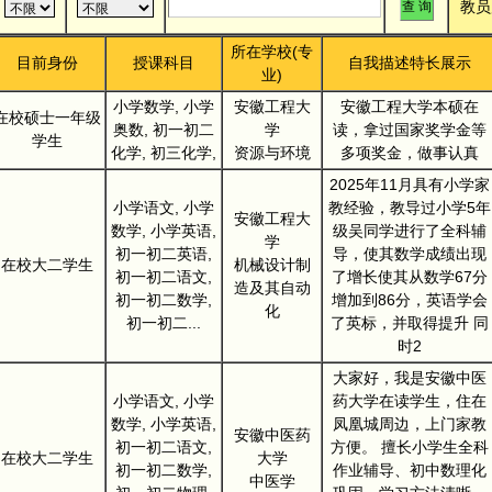
教员
所在学校(专
目前身份
授课科目
自我描述特长展示
业)
小学数学, 小学
安徽工程大
安徽工程大学本硕在
在校硕士一年级
奥数, 初一初二
学
读，拿过国家奖学金等
学生
化学, 初三化学,
资源与环境
多项奖金，做事认真
2025年11月具有小学家
小学语文, 小学
教经验，教导过小学5年
安徽工程大
数学, 小学英语,
级吴同学进行了全科辅
学
初一初二英语,
导，使其数学成绩出现
在校大二学生
机械设计制
初一初二语文,
了增长使其从数学67分
造及其自动
初一初二数学,
增加到86分，英语学会
化
初一初二...
了英标，并取得提升 同
时2
大家好，我是安徽中医
小学语文, 小学
药大学在读学生，住在
数学, 小学英语,
凤凰城周边，上门家教
安徽中医药
初一初二语文,
方便。 擅长小学生全科
在校大二学生
大学
初一初二数学,
作业辅导、初中数理化
中医学