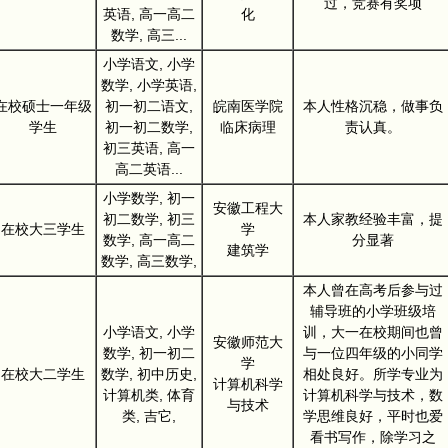
过，竞赛有奖项
英语, 高一高二
化
数学, 高三...
小学语文, 小学
数学, 小学英语,
在校硕士一年级
初一初二语文,
皖南医学院
本人性格沉稳，做事负
学生
初一初二数学,
临床病理
责认真。
初三英语, 高一
高二英语...
小学数学, 初一
安徽工程大
初二数学, 初三
本人家教经验丰富，提
在校大三学生
学
数学, 高一高二
分显著
建筑学
数学, 高三数学,
本人曾在高考后参与过
辅导班的小学班级培
小学语文, 小学
训，大一在校期间也曾
安徽师范大
数学, 初一初二
与一位四年级的小同学
学
在校大二学生
数学, 初中历史,
相处良好。所学专业为
计算机科学
计算机类, 体育
计算机科学与技术，数
与技术
类, 吉它,
学思维良好，平时也爱
看书写作，除学习之