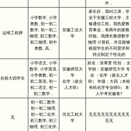
外，
家长好，我叫江涛，毕
小学数学, 小学
业于安徽工程大学，主
奥数, 初一初二
修通信工程。我热爱教
数学, 初一初二
安徽工业大
育事业，有两年的家教
运维工程师
物理, 初三数学,
学
经验。我擅长教授数学
初三物理, 初中
物理 计算机，并且能够
奥数, 高...
根据学生的不同需求和
特点制定个性化的
小学语文, 小学
姓名：张菁萱 性别 ：女
数学, 小学英语,
安徽师范大
学校：安徽师范大学 专
小学奥数, 初一
学
业 ：化学（拔尖人才
在校大四学生
初二英语, 初一
化学（拔尖
班） 年级：大四（本校
初二语文, 初一
人才班）
有机化学专业研0） 本
初二数学...
人中考安徽卷7
初一初二数学,
初一初二物理,
初一初二化学,
河北工程大
无无无无无无无无无无
无
初三数学, 初三
学
无无
物理, 初三化学,