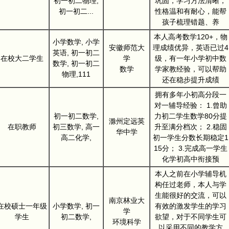
初一初二物理,
巩固，学习方法清晰，
初一初二...
性格温和有耐心，能帮
孩子梳理错题、养
本人高考数学120+，物
小学数学, 小学
安徽师范大
理成绩优异，英语已过4
英语, 初一初二
在校大二学生
学
级，有一年小学初中数
数学, 初一初二
数学
学家教经验，可以帮助
物理,111
还在稳步提升成绩
拥有多年小初高分段一
对一辅导经验： 1.曾助
初一初二数学,
力初二学生数学80分提
滁州定远英
在职教师
初三数学, 高一
升至满分档次； 2.稳固
华中学
高二化学,
初一学生分数长期稳定1
15分； 3.完成高一学生
化学初高中衔接预
本人之前在小学辅导机
构任过老师，本人与学
生能很好的交流，可以
南京林业大
在校硕士一年级
小学数学, 初一
有效的激发学生的学习
学
学生
初二数学,
欲望，对于不同学生可
环境科学
以采用不同的教学方