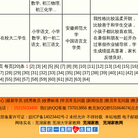
数学, 初三物理,
初三化学...
我性格比较温柔开朗，
比较善于和学生交谈，
安徽师范大
小学语文, 小学
小孩子都比较喜欢我。
学
在校大二学生
数学, 初一初二
在暑假和朋友一起开办
中国语言文
语文, 初三语文,
过寒假作业辅导班，学
学类
生成绩提高显著，家长
反馈良好。
]页 每页[20]条
1
[2]
[3]
[4]
[5]
[6]
[7]
[8]
[9]
[10]
[11]
[12]
[13]
[14]
[15]
[16]
7]
[28]
[29]
[30]
[31]
[32]
[33]
[34]
[35]
[36]
[37]
[38]
[39]
[40]
[41]
[42]
[4
4]
[55]
[56]
[57]
[58]
[59]
[60]
[61]
[62]
[63]
[64]
中心
|
最新学员
|
优秀教员
|
收费标准
|
学员常见问题
|
新闻信息
|
教员常见问题
|
教
电话：
：15215533456
我们的QQ客服:
737013856
教员加QQ群531664674(
信部备案许可证：
皖ICP备14023442号-2
未经允许 不得转载
本站地图
电子邮箱
网络实名：
芜湖家教
芜湖大学家教网
芜湖家教
、
芜湖家教网