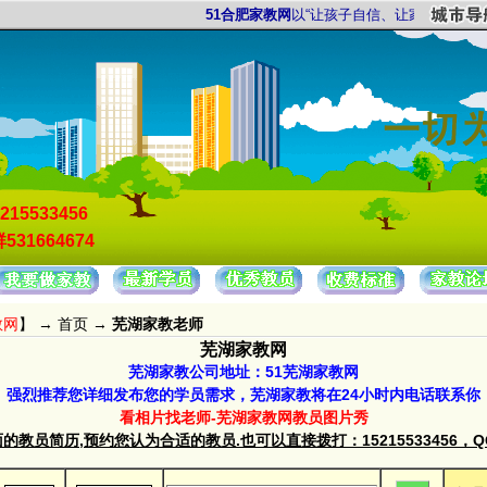
51合肥家教网
以“让孩子自信、让家长放心”为服务
215533456
531664674
教网
】 →
首页
→
芜湖家教老师
芜湖家教网
芜湖家教公司地址：51芜湖家教网
强烈推荐您详细发布您的学员需求，芜湖家教将在24小时内电话联系你
看相片找老师-芜湖家教网教员图片秀
教员简历,预约您认为合适的教员.也可以直接拨打：15215533456，QQ群