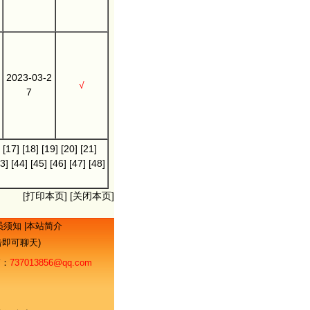
2023-03-2
√
7
[17]
[18]
[19]
[20]
[21]
3]
[44]
[45]
[46]
[47]
[48]
[
打印本页
] [
关闭本页
]
员须知
|
本站简介
点击即可聊天)
：
737013856@qq.com