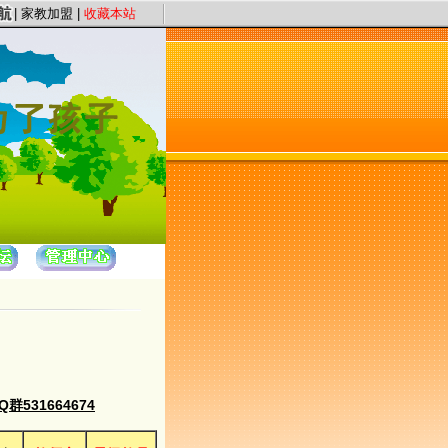
宗旨，以“证件认证、星级评定”保证教员质量，以“系统化、高质量、快节奏”为服务
|
家教加盟
|
收藏本站
531664674