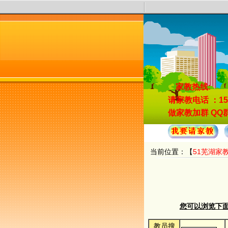
家教热线:
请家教电话
：15
做家教加群
QQ群
当前位置：【
51芜湖家
您可以浏览下面的
教员搜