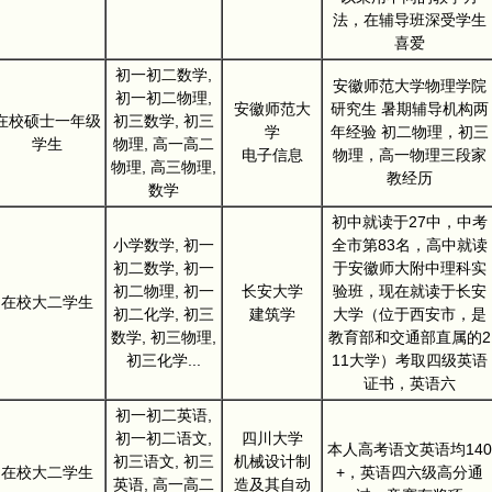
法，在辅导班深受学生
喜爱
初一初二数学,
安徽师范大学物理学院
初一初二物理,
安徽师范大
研究生 暑期辅导机构两
在校硕士一年级
初三数学, 初三
学
年经验 初二物理，初三
学生
物理, 高一高二
电子信息
物理，高一物理三段家
物理, 高三物理,
教经历
数学
初中就读于27中，中考
小学数学, 初一
全市第83名，高中就读
初二数学, 初一
于安徽师大附中理科实
初二物理, 初一
长安大学
验班，现在就读于长安
在校大二学生
初二化学, 初三
建筑学
大学（位于西安市，是
数学, 初三物理,
教育部和交通部直属的2
初三化学...
11大学）考取四级英语
证书，英语六
初一初二英语,
初一初二语文,
四川大学
本人高考语文英语均140
初三语文, 初三
机械设计制
在校大二学生
+，英语四六级高分通
英语, 高一高二
造及其自动