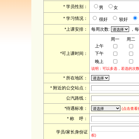
* 学员性别：
男
女
* 学习情况：
很好
较好
*上课安排：
每周次数:
，
周一
周二
上午
*可上课时间：
下午
晚上
说明：可以多选，若选的次
* 所在地区：
* 附近的公交站点：
公汽路线：
*待遇标准：
(
点击查看
* 称 呼：
学员/家长身份证
权)