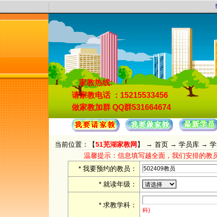
5
家教热线:
请家教电话
：15215533456
做家教加群
QQ群531664674
当前位置：【
51芜湖家教网
】 →
首页
→
学员库
→ 
温馨提示：信息填写越全面，我们安排的教
* 我要预约的教员：
* 就读年级：
* 求教学科：
科)