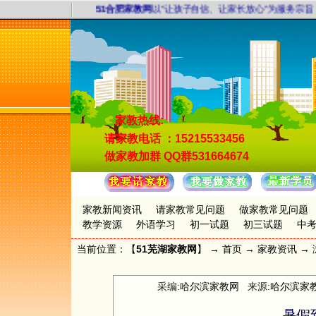
51合肥家教网
以“让孩子自信、让家长放心”为服务宗旨，
家教热线:
请家教电话
：15215533456
做家教加群
QQ群531664674
家教新闻资讯
请家教常见问题
做家教常见问题
教学资源
外语学习
初一试题
初三试题
中
当前位置：【
51芜湖家教网
】 →
首页
→
家教资讯
→ 
采编:
哈尔滨家教网
来源:
哈尔滨家
暑假