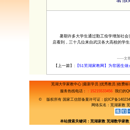
暑期许多大学生通过勤工俭学增加社会实
店看到，三十几位来自武汉各大高校的学生
----
【上一篇】:
【51芜湖家教网】为贫困生做
财大预录生自荐当免费家教
芜湖大学家教中心
|
最新学员
|
优秀教员
|
收费标
服务热线电话：
：15215533456
我们的Q
© 版权所有 国家工信部备案许可证：
皖ICP备14023
网络实名：
芜湖家教
本站搜索关键词：
芜湖家教
芜湖数学家教