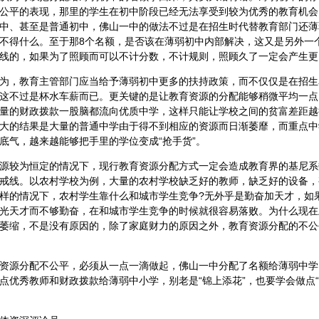
公平的表现，那里的学生在初中阶段已经无法享受到较为优秀的教育机会
中、甚至是普通初中，佛山一中的做法不过是在招生时代替教育部门还薄
不得什么。至于那8个名额，是否该在薄弱初中内部解决，这又是另外一
线的，如果为了照顾而可以不计分数，不计规则，照顾久了一定会产生更
，教育主管部门应当给予薄弱初中更多的扶持政策，而不仅仅是在招生
这不过是杯水车薪而已。更关键的是让教育资源的分配能够稍微平均一点
量的财政拨款一股脑都流向优质中学，这样只能让学校之间的贫富差距越
大的结果是大量的普通中学由于得不到相应的资源而日渐萎靡，而重点中
底气，越来越能够把手里的学位变成“抢手货”。
较为恒定的情况下，现行教育资源分配方式一定会造成教育界的基尼系
戒线。以农村学校为例，大量的农村学校缺乏好的教师，缺乏好的设备，
样的情况下，农村学生靠什么和城市学生竞争?无外乎是勤奋加天才，如
光天才而不够勤奋，在和城市学生竞争的时候就很容易落败。为什么现在
萎缩，不是没有原因的，除了家庭财力的原因之外，教育资源分配的不公
源分配不公平，必须从一点一滴做起，佛山一中分配了名额给薄弱中学
点优秀教师和财政拨款给薄弱中小学，别老是“锦上添花”，也要学会做点“