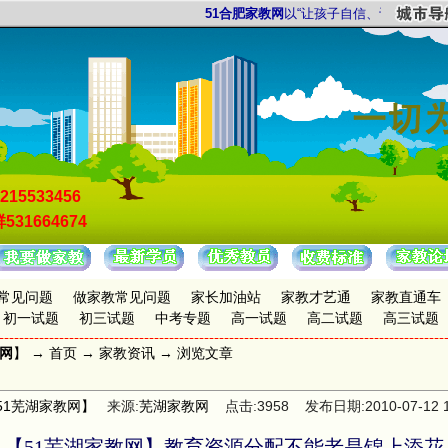
51合肥家教网
以“让孩子自信、让家长放心”为
215533456
531664674
常见问题
做家教常见问题
家长加油站
家教才艺通
家教直通车
初一试题
初三试题
中考专题
高一试题
高二试题
高三试题
教网
】 →
首页
→
家教资讯
→ 浏览文章
51芜湖家教网】
来源:
芜湖家教网
点击:3958 发布日期:2010-07-12 17
【51芜湖家教网】教育资源分配不能老是锦上添花