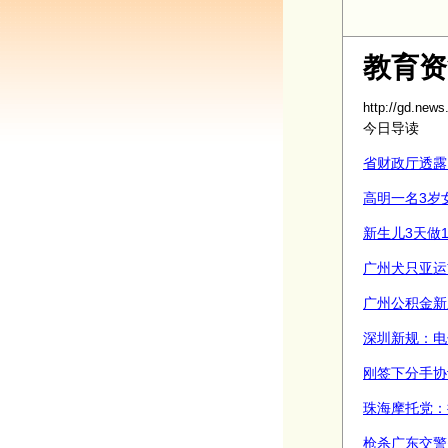
教育资
http://gd.news
今日导读
省财政厅透露
高明一名3岁女
新生儿3天做18
广州犬只亚运
广州公积金新系
深圳新规：电子
刚签下分手协议
珠海摩托党：抢
枪杀广东交警