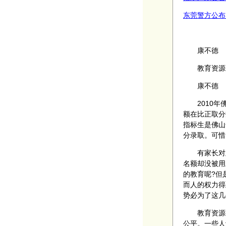
东莞警方公布卖
康不德
教育资源分
康不德
2010年佛
额在比正取分
指标生是佛山
分录取。可惜
有家长对此
名额却没被用
的教育呢?但
而人的权力得
势必为了这几
教育资源很
公平。一些人