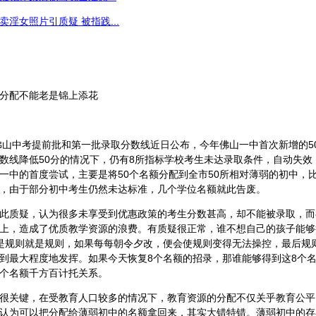
淫女照片引质疑 被指践...
配不能老是锦上添花
山中考提前批和第一批录取分数线近日公布，今年佛山一中首次新增的5
数线降低50分的情况下，仍有8所指标学校考生未达录取条件，自动失效
一中的首度尝试，主要是将50个名额分配到全市50所相对薄弱的初中，比
，由于部分初中考生仍然未达标准，几个学位名额就此告废。
质疑，认为很多未享受到优惠政策的考生分数甚高，却不能被录取，而
上，造成了优质教学资源的浪费。有质疑很正常，谁不想自己的孩子能够
是规则就是规则，如果每每朝令夕改，便会使规则变得无法操控，最后规
到最大程度地发挥。如果今天恢复8个名额的招录，那谁能够得到这8个名
个名额千方百计托关系。
关键，在受教育人口较多的情况下，教育资源的分配不仅关乎教育公平
认为可以把分配给薄弱初中的名额拿回来，其实大错特错。薄弱初中的存