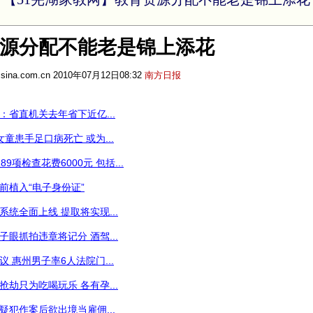
源分配不能老是锦上添花
.sina.com.cn
2010年07月12日08:32
南方日报
：省直机关去年省下近亿...
童患手足口病死亡 或为...
9项检查花费6000元 包括...
前植入“电子身份证”
统全面上线 提取将实现...
眼抓拍违章将记分 酒驾...
 惠州男子率6人法院门...
劫只为吃喝玩乐 各有孕...
疑犯作案后欲出境当雇佣...