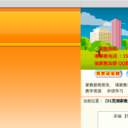
家教热线:
请家教电话
：15
做家教加群
QQ群
家教新闻资讯
请家教
教学资源
外语学习
当前位置：【
51芜湖家
采编:
【