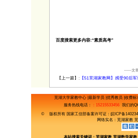
百度搜索更多内容:“素质高考”
----
【上一篇】:
【51芜湖家教网】感受90后军
芜湖大学家教中心
|
最新学员
|
优秀教员
|
收费标
服务热线电话：
：15215533456
我们的Q
© 版权所有 国家工信部备案许可证：
皖ICP备14023
网络实名：
芜湖家教
本站搜索关键词：
芜湖家教
芜湖数学家教