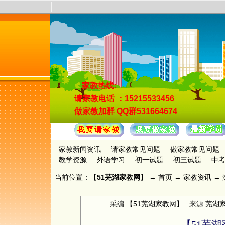
家教热线:
请家教电话
：15215533456
做家教加群
QQ群531664674
家教新闻资讯
请家教常见问题
做家教常见问题
教学资源
外语学习
初一试题
初三试题
中
当前位置：【
51芜湖家教网
】 →
首页
→
家教资讯
→ 
采编:
【51芜湖家教网】
来源:
芜湖
【51芜湖