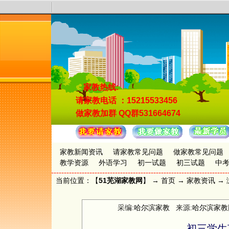
家教热线:
请家教电话
：15215533456
做家教加群
QQ群531664674
家教新闻资讯
请家教常见问题
做家教常见问题
教学资源
外语学习
初一试题
初三试题
中
当前位置：【
51芜湖家教网
】 →
首页
→
家教资讯
→ 
采编:
哈尔滨家教
来源:
哈尔滨家教
初三学生