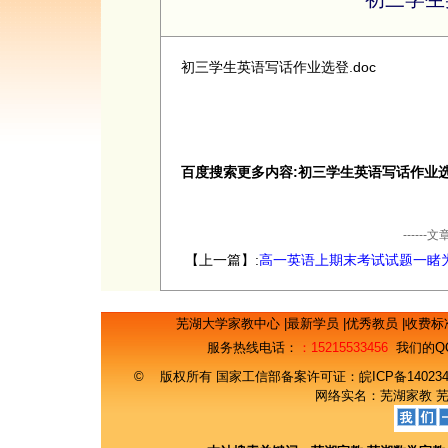
初三学生英语写话作业选登.doc
百度搜索更多内容:初三学生英语写话作业选
----
【上一篇】:
高一英语上期末考试试题一睹
芜湖大学家教中心
|
最新学员
|
优秀教员
|
收费标
服务热线电话：
：15215533456
我们的Q
© 版权所有 国家工信部备案许可证：
皖ICP备14023
网络实名：
芜湖家教